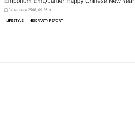
Emporium EmQuartier Happy Chinese New Year
24 มกราคม 2566, 09:15 น.
LIFESTYLE
HISOPARTY REPORT