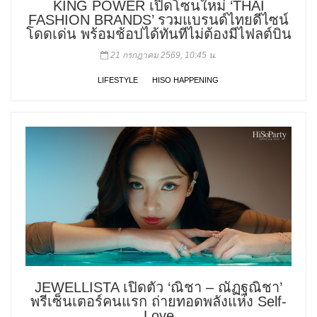
KING POWER เปิดโซนใหม่ ‘THAI
FASHION BRANDS’ รวมแบรนด์ไทยดีไซน์
โดดเด่น พร้อมช้อปได้ทันทีไม่ต้องมีไฟลต์บิน
21 กรกฎาคม 2569, 10:45 น.
LIFESTYLE
HISO HAPPENING
JEWELLISTA เปิดตัว ‘ณิชา – ณัฏฐณิชา’
พรีเซ็นเตอร์คนแรก ถ่ายทอดพลังแห่ง Self-
Love