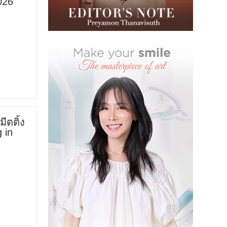
026
ีตติ้ง
 in