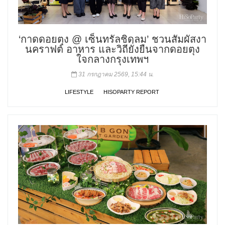
‘กาดดอยตุง @ เซ็นทรัลชิดลม’ ชวนสัมผัสงา
นคราฟต์ อาหาร และวิถียั่งยืนจากดอยตุง
ใจกลางกรุงเทพฯ
31 กรกฎาคม 2569, 15:44 น.
LIFESTYLE
HISOPARTY REPORT