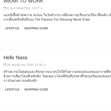
WEAR TO WORK
6 กุมภาพันธ์ 2562, 13:07 น.
แมทช์เสื้อผ้าส่งความ Active ในวันทำงาน เปลี่ยนความเรียบง่ายให้น่าตื่นเต้น เพ
บวกตั้งแต่เริ่มต้นปีแบบ The Passion For Dressing Never Ends
LIFESTYLE
SHOPPING GUIDE
Hello Nasa
28 พฤศจิกายน 2560, 12:46 น.
สร้างความโดดเด่นและเรียกความน่าสนใจให้กับความหม่นหมองของอากาศที่ห
ด้วยการเลือกโทนสีเมทัลลิก โดยเฉพาะโทนสีเงินที่บรรดาดีไซเนอร์ทยอยส่งออ
ราวกับดวงดาวบนท้องฟ้า
LIFESTYLE
SHOPPING GUIDE