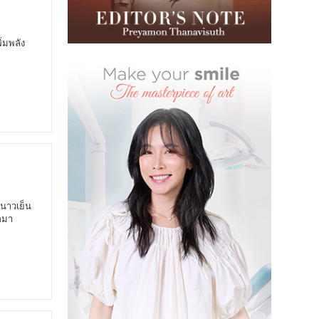
ิ่มพลัง
นาวเย็น
กมา