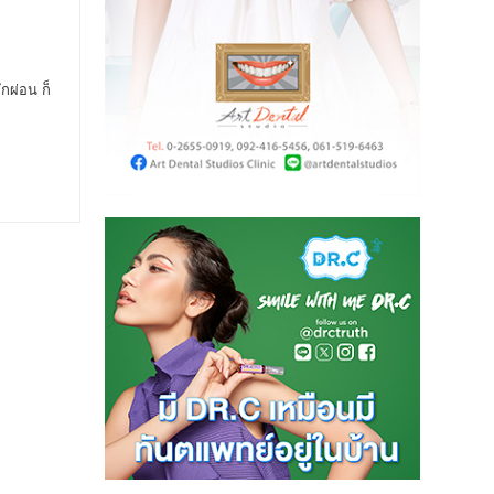
ักผ่อน ก็