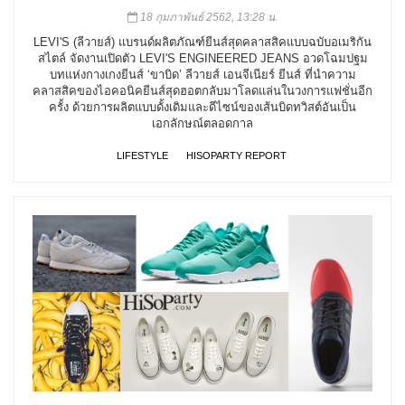
18 กุมภาพันธ์ 2562, 13:28 น.
LEVI'S (ลีวายส์) แบรนด์ผลิตภัณฑ์ยีนส์สุดคลาสสิคแบบฉบับอเมริกัน
สไตล์ จัดงานเปิดตัว LEVI'S ENGINEERED JEANS อวดโฉมปฐม
บทแห่งกางเกงยีนส์ ‘ขาบิด’ ลีวายส์ เอนจีเนียร์ ยีนส์ ที่นำความ
คลาสสิคของไอคอนิคยีนส์สุดฮอตกลับมาโลดแล่นในวงการแฟชั่นอีก
ครั้ง ด้วยการผลิตแบบดั้งเดิมและดีไซน์ของเส้นบิดทวิสต์อันเป็น
เอกลักษณ์ตลอดกาล
LIFESTYLE
HISOPARTY REPORT