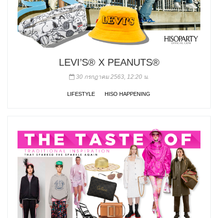
LEVI’S® X PEANUTS®
30 กรกฎาคม 2563, 12:20 น.
LIFESTYLE
HISO HAPPENING