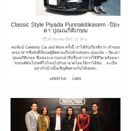
Classic Style Piyada Punnakitikasem -ปิยะ
ดา ปุณณกิติเกษม
26 มีนาคม 2561, 11:18 น.
คอลัมน์ Celebrity Car and More ครั้งนี้ เราได้รับเกียรติจาก เจ้าของ
เพจอาหารชื่อดังที่มียอดผู้ติดตามเกือบห้าแสนคน คุณแป๋ม – ปิยะดา
ปุณณกิติเกษม ซึ่งเธอจะมาบอกเล่าถึงเรื่องราวการใช้ชีวิต พร้อมพา
รถยนต์คันโปรดที่ไปไหนไปกันมาอวดโฉมให้เราได้ชม... จะเป็น
อย่างไรบ้างนั้นเชิญติดตามกันได้เลยค่ะ
LIFESTYLE
CARS