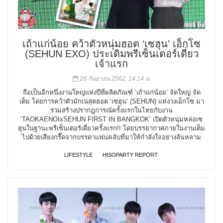
เถ้าแก่น้อย คว้าตัวหนุ่มฮอต ‘เซฮุน’ เอ็กโซ
(SEHUN EXO) ประเดิมพรีเซ็นเตอร์เดี่ยว
เจ้าแรก
26 กันยายน 2562, 14:14 น.
ถือเป็นอีกหนึ่งงานใหญ่แห่งปีที่ผลิตภัณฑ์ ‘เถ้าแก่น้อย’ จัดใหญ่ จัด
เต็ม โดยการคว้าตัวมักเน่สุดฮอต ‘เซฮุน’ (SEHUN) แห่งวงเอ็กโซ มา
ร่วมสร้างปรากฎการณ์ครั้งแรกในไทยกับงาน
‘TAOKAENOIxSEHUN FIRST IN BANGKOK’ เปิดตัวหนุ่มหล่อเซ
ฮุนในฐานะพรีเซ็นเตอร์เดี่ยวครั้งแรก!! โดยบรรยากาศภายในงานเต็ม
ไปด้วยเสียงกรี๊ดจากบรรดาแฟนคลับที่มาให้กำลังใจอย่างล้นหลาม
LIFESTYLE
HISOPARTY REPORT