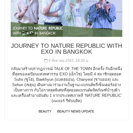
JOURNEY TO NATURE REPUBLIC WITH
EXO IN BANGKOK
9 สิงหาคม 2561, 18:30 น.
กลับมาสร้างปรากฏการณ์ TALK OF THE TOWN อีกครั้ง กับอีกหนึ่ง
ที่สุดของเคป๊อบแห่งทศวรรษ EXO (เอ็กโซ) โดยมี 4 สมาชิกสุดฮอต
Suho (ซูโฮ), Baekhyun (แบคฮยอน), Chanyeol (ชานยอล) และ
Sehun (เซฮุน) เดินทางมาร่วมงานในฐานะแบรนด์พรีเซ็นเตอร์อย่าง
เป็นทางการ กับโอกาสสุดพิเศษที่สุดยอดแบรนด์ผลิตภัณฑ์บำรุงผิว
และเครื่องสำอางอันดับ 1 จากประเทศเกาหลี ‘NATURE REPUBLIC’
(เนเจอร์ รีพับบลิค)
BEAUTY
BEAUTY NEWS UPDATE