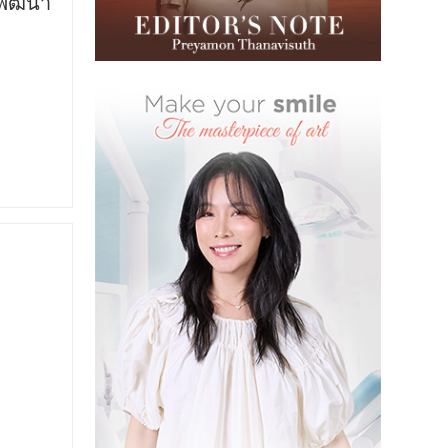
รพัฒนา