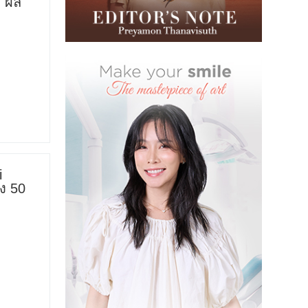
 ผล
i
i
ยง 50