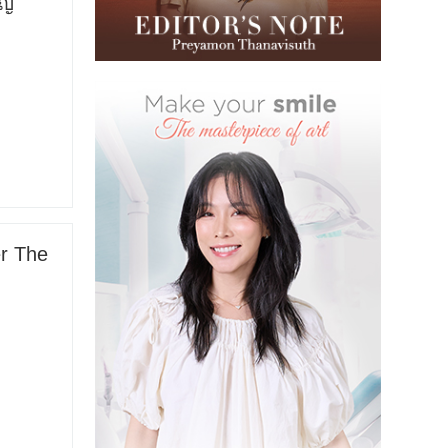
ปญ
r The