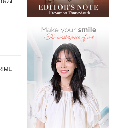
วหลัง
RIME’