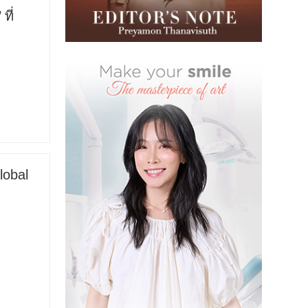
ที่
lobal