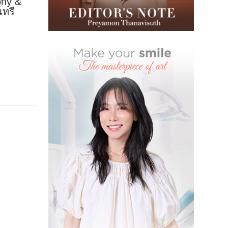
ony &
นทรี