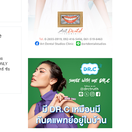
e
ดย
 ONLY
ธ์ ชัย