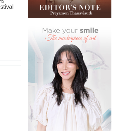
าช
stival