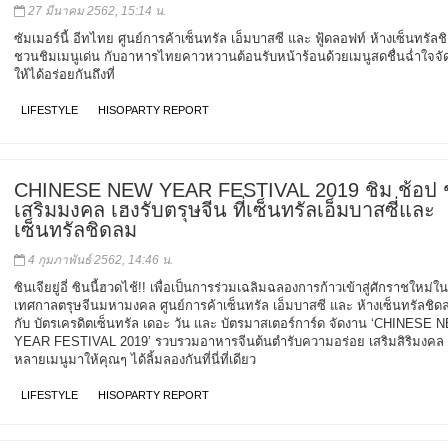
27 มีนาคม 2562, 15:14 น.
ซัมเมอร์นี้ อีทไทย ศูนย์การค้าเซ็นทรัล เอ็มบาสซี และ ฟู้ดลอฟท์ ห้างเซ็นทรัล
ชวนชิมเมนูเด่น กับอาหารไทยคาวหวานต้อนรับหน้าร้อนด้วยเมนูสดชื่นฉ่ำใจจัด
ให้ได้อร่อยกันถึงที่
LIFESTYLE
HISOPARTY REPORT
CHINESE NEW YEAR FESTIVAL 2019 ชิม ช้อป
เสริมมงคล เฮงรับตรุษจีน ที่เซ็นทรัลเอ็มบาสซี่และ
เซ็นทรัลชิดลม
4 กุมภาพันธ์ 2562, 14:46 น.
ซินเจียยู่อี่ ซินนี้ฮวดไช้!! เพื่อเป็นการร่วมเฉลิมฉลองการก้าวเข้าสู่ศักราชใหม่ใ
เทศกาลตรุษจีนมหามงคล ศูนย์การค้าเซ็นทรัล เอ็มบาสซี และ ห้างเซ็นทรัลชิดล
กับ บัตรเครดิตเซ็นทรัล เดอะ วัน และ บัตรมาสเตอร์การ์ด จัดงาน ‘CHINESE 
YEAR FESTIVAL 2019’ รวบรวมอาหารจีนต้นตำรับความอร่อย เสริมสิริมงคล
หลายเมนูมาให้คุณๆ ได้ลิ้มลองกันที่นี่ที่เดียว
LIFESTYLE
HISOPARTY REPORT