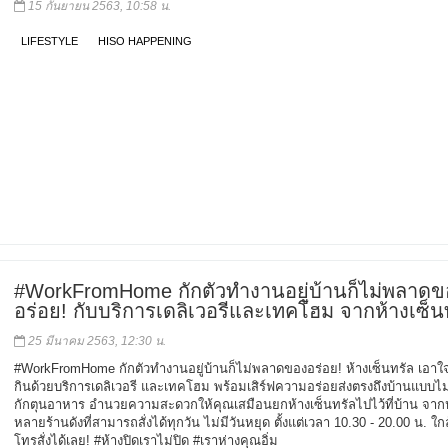
15 กันยายน 2563, 10:58 น.
LIFESTYLE
HISO HAPPENING
#WorkFromHome กักตัวทำงานอยู่บ้านก็ไม่พลาดข
อร่อย! กับบริการเดลิเวอรีและเทคโฮม จากห้างเซ็น
25 มีนาคม 2563, 12:30 น.
#WorkFromHome กักตัวทำงานอยู่บ้านก็ไม่พลาดของอร่อย! ห้างเซ็นทรัล เอาใจ
กินด้วยบริการเดลิเวอรี และเทคโฮม พร้อมเสิร์ฟความอร่อยส่งตรงถึงบ้านแบบไม
กักตุนอาหาร อำนวยความสะดวกให้คุณเสมือนยกห้างเซ็นทรัลไปไว้ที่บ้าน จา
หลายร้านดังที่สามารถสั่งได้ทุกวัน ไม่มีวันหยุด ตั้งแต่เวลา 10.30 - 20.00 น. ใก
โทรสั่งได้เลย! #ห้างปิดเราไม่ปิด #เราห่างคุณอิ่ม