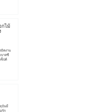
อกไม้
ง
นรมิตงาน
็มบาสซี
ซ็ปต์
ุบันมี
อร์ก