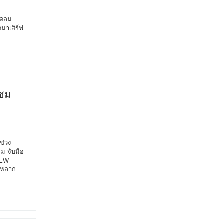
ชิดลม
มาเสิร์ฟ
 ชม
นช่วง
ม จับมือ
NEW
 หลาก