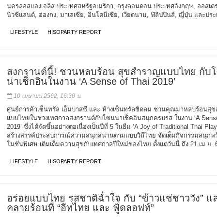
นครลอสแองเจลิส ประเทศสหรัฐอเมริกา, กรุงลอนดอน ประเทศอังกฤษ, ออสเตร
นิวซีแลนด์, ฮ่องกง, มาเลเซีย, อินโดนีเซีย, เวียดนาม, ฟิลิปปินส์, ญี่ปุ่น และป
LIFESTYLE
HISOPARTY REPORT
สงกรานต์นี้! ชวนหลบร้อน สุขสำราญแบบไทย กับ
น่าเช็กอินในงาน ‘A Sense of Thai 2019’
10 เมษายน 2562, 16:30 น.
ศูนย์การค้าเซ็นทรัล เอ็มบาสซี และ ห้างเซ็นทรัลชิดลม ชวนคุณมาหลบร้อนสุ
แบบไทยในช่วงเทศกาลสงกรานต์กับโซนน่าเช็คอินสนุกครบรส ในงาน ‘A Sense
2019’ ซึ่งได้จัดขึ้นอย่างต่อเนื่องเป็นปีที่ 5 ในธีม ‘A Joy of Traditional Thai Play
สร้างสรรค์ประสบการณ์ความสนุกสนานตามแบบวิถีไทย จัดเต็มกิจกรรมสนุกพ
โมชั่นพิเศษ เติมเต็มความสุขกับเทศกาลปีใหม่ของไทย ตั้งแต่วันนี้ ถึง 21 เม.ย. 
LIFESTYLE
HISOPARTY REPORT
อร่อยแบบไทย รสชาติฉ่ำใจ กับ “ข้าวแช่ชาววัง” แ
คลายร้อนที่ “อีทไทย และ ฟู้ดลอฟท์”