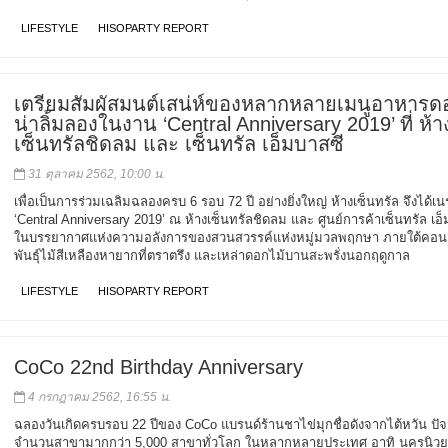
LIFESTYLE
HISOPARTY REPORT
เตรียมสัมผัสมนต์เสน่ห์ของหลากหลายเมนูอาหารด
น่าลิ้มลองในงาน ‘Central Anniversary 2019’ ที่ ห้า
เซ็นทรัลชิดลม และ เซ็นทรัล เอ็มบาสซี
31 ตุลาคม 2562, 10:00 น.
เพื่อเป็นการร่วมเฉลิมฉลองครบ 6 รอบ 72 ปี อย่างยิ่งใหญ่ ห้างเซ็นทรัล จึงได้เ
‘Central Anniversary 2019’ ณ ห้างเซ็นทรัลชิดลม และ ศูนย์การค้าเซ็นทรัล เอ
ในบรรยากาศแห่งความอลังการของสวนสวรรค์แห่งหมู่มวลพฤกษา ภายใต้คอนเ
พันธุ์ไม้สีเหลืองหายากที่ตราตรึง และเหล่าดอกไม้บานสะพรั่งนอกฤดูกาล
LIFESTYLE
HISOPARTY REPORT
CoCo 22nd Birthday Anniversary
4 กรกฎาคม 2562, 16:55 น.
ฉลองวันเกิดครบรอบ 22 ปีของ CoCo แบรนด์ร้านชาไข่มุกชื่อดังจากไต้หวัน ปัจจ
จำนวนสาขามากกว่า 5,000 สาขาทั่วโลก ในหลากหลายประเทศ อาทิ นครนิวย