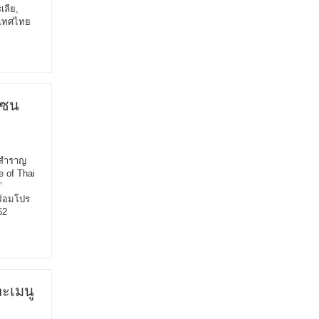
เลีย,
ระเทศไทย
โซน
ขสำราญ
 of Thai
’
ร้อมโปร
62
ละเมนู