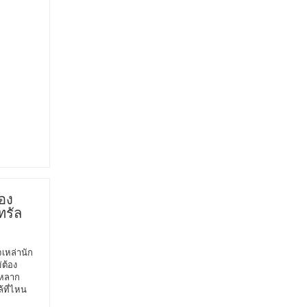
อง
ทรัล
เหล่านัก
่ต้อง
กหลาก
ล้ที่ไหน