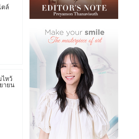
ตล์
มไหว้
ันยายน