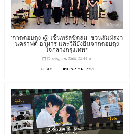
‘กาดดอยตุง @ เซ็นทรัลชิดลม’ ชวนสัมผัสงา
นคราฟต์ อาหาร และวิถียั่งยืนจากดอยตุง
ใจกลางกรุงเทพฯ
31 กรกฎาคม 2569, 15:44 น.
LIFESTYLE
HISOPARTY REPORT