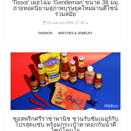
‘Tissot’ เผยโฉม ‘Gentleman’ ขนาด 38 มม.
ถ่ายทอดนิยามสุภาพบุรุษยุคใหม่ผ่านดีไซน์
ร่วมสมัย
10 เมษายน 2569, 17:39 น.
FASHION
WATCHES & JEWELRY
ซอสพริกศรีราชาพานิช ชวนรับซัมเมอร์กับ
โปรสุดแซ่บ พร้อมกระเป๋าคาดอกกันน้ำดี
ไซน์โดนใจ