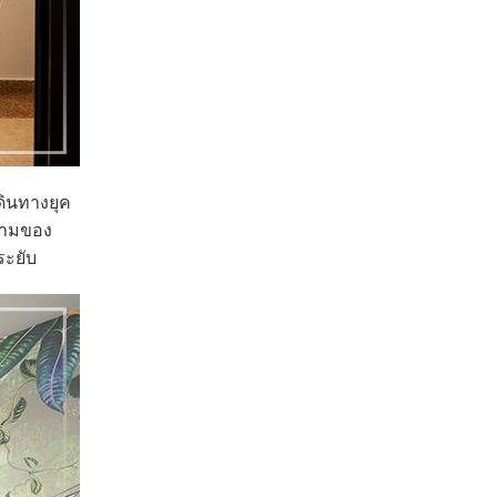
ดินทางยุค
มงามของ
ระยับ