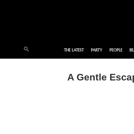
THE LATEST
PARTY
PEOPLE
B
A Gentle Escap