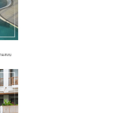
วามสงบ