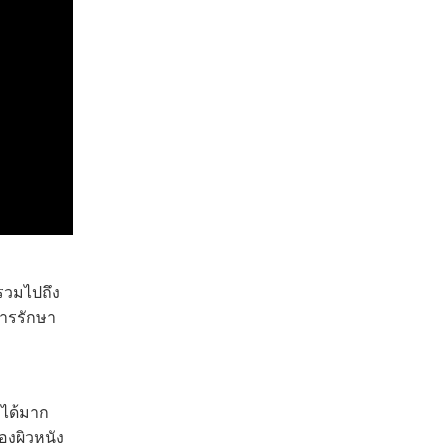
รวมไปถึง
การรักษา
กได้มาก
องผิวหนัง