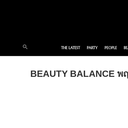
THE LATEST
PARTY
PEOPLE
B
BEAUTY BALANCE พญ.ร