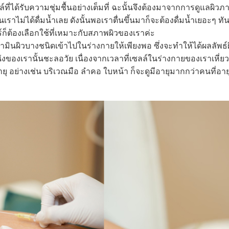
ที่ได้รับความชุ่มชื้นอย่างเต็มที่ ฉะนั้นจึงต้องมาจากการดูแลผิวภ
ไม่ได้ดื่มน้ำเลย ดังนั้นพอเราตื่นขึ้นมาก็จะต้องดื่มน้ำเยอะๆ ทันท
์ก็ต้องเลือกใช้ที่เหมาะกับสภาพผิวของเราค่ะ
ผิวบางชนิดเข้าไปในร่างกายให้เพียงพอ ซึ่งจะทำให้ได้ผลลัพธ์ผิว
งของเรานั้นชะลอวัย เนื่องจากเวลาที่เซลล์ในร่างกายของเราเหี่ย
ยุ อย่างเช่น บริเวณมือ ลำคอ ใบหน้า ก็จะดูมีอายุมากกว่าคนที่อายุ