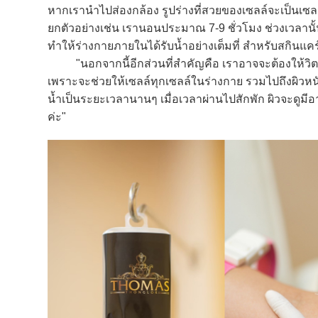
หากเรานำไปส่องกล้อง รูปร่างที่สวยของเซลล์จะเป็นเซลล์
ยกตัวอย่างเช่น เรานอนประมาณ 7-9 ชั่วโมง ช่วงเวลานั้นเรา
ทำให้ร่างกายภายในได้รับน้ำอย่างเต็มที่ สำหรับสกินแคร
"นอกจากนี้อีกส่วนที่สำคัญคือ เราอาจจะต้องให้วิตามิน
เพราะจะช่วยให้เซลล์ทุกเซลล์ในร่างกาย รวมไปถึงผิวหนั
น้ำเป็นระยะเวลานานๆ เมื่อเวลาผ่านไปสักพัก ผิวจะดูมีอา
ค่ะ"