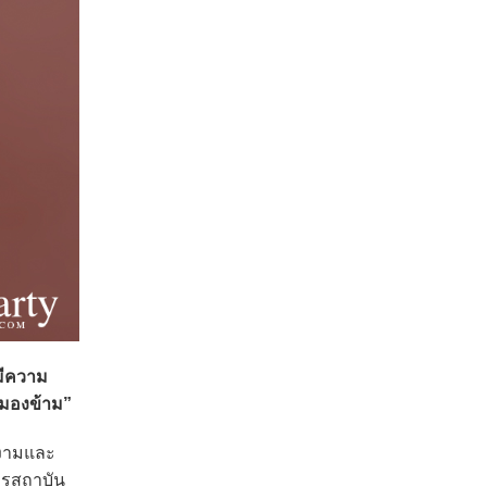
มีความ
รมองข้าม”
มงามและ
ารสถาบัน