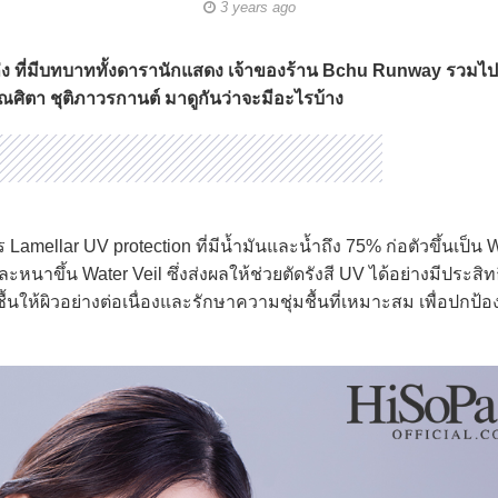
3 years ago
ก่ง ที่มีบทบาททั้งดารานักแสดง เจ้าของร้าน Bchu Runway รวมไปถ
ศิตา ชุติภาวรกานต์ มาดูกันว่าจะมีอะไรบ้าง
amellar UV protection ที่มีน้ำมันและน้ำถึง 75% ก่อตัวขึ้นเป็น W
หนาขึ้น Water Veil ซึ่งส่งผลให้ช่วยตัดรังสี UV ได้อย่างมีประสิทธ
ให้ผิวอย่างต่อเนื่องและรักษาความชุ่มชื้นที่เหมาะสม เพื่อปกป้อ