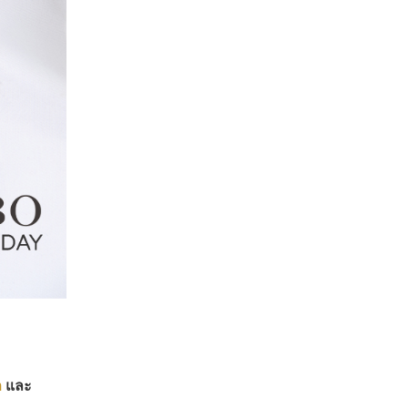
m
และ