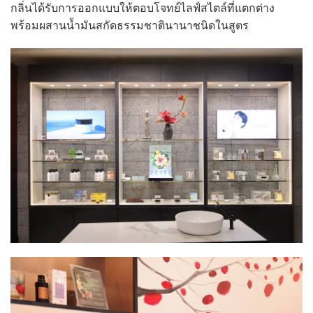
กลิ่นได้รับการออกแบบให้ตอบโจทย์ไลฟ์สไตล์ที่แตกต่าง
พร้อมผสานน้ำมันสกัดธรรมชาตินานาชนิดในสูตร