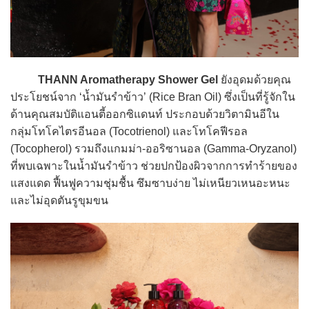
THANN Aromatherapy Shower Gel
ยังอุดมด้วยคุณ
ประโยชน์จาก ‘น้ำมันรำข้าว’ (Rice Bran Oil) ซึ่งเป็นที่รู้จักใน
ด้านคุณสมบัติแอนตี้ออกซิแดนท์ ประกอบด้วยวิตามินอีใน
กลุ่มโทโคไตรอีนอล (Tocotrienol) และโทโคฟีรอล
(Tocopherol) รวมถึงแกมม่า-ออริซานอล (Gamma-Oryzanol)
ที่พบเฉพาะในน้ำมันรำข้าว ช่วยปกป้องผิวจากการทำร้ายของ
แสงแดด ฟื้นฟูความชุ่มชื้น ซึมซาบง่าย ไม่เหนียวเหนอะหนะ
และไม่อุดตันรูขุมขน