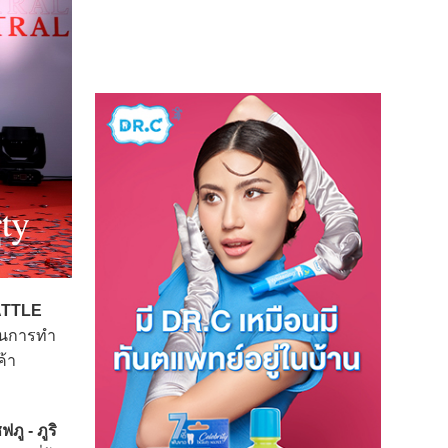
ATTLE
หลในการทำ
ค้า
ฟภู - ภูริ