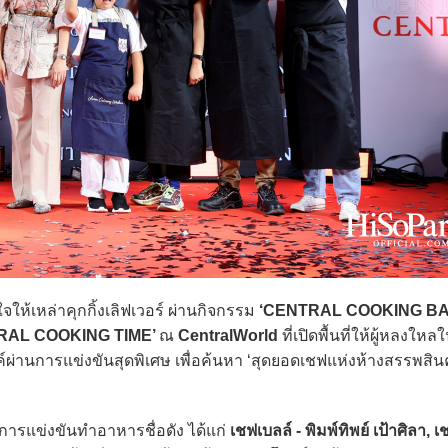
ให้เหล่าคุกกิ้งเลิฟเวอร์ ผ่านกิจกรรม
‘CENTRAL COOKING B
RAL COOKING TIME’
ณ
CentralWorld
ที่เปิดพื้นที่ให้ผู้หลงใ
ผ่านการแข่งขันสุดพิเศษ เพื่อค้นหา ‘สุดยอดเชฟแห่งห้างสรรพสิน
แข่งขันทำอาหารชื่อดัง ได้แก่
เชฟเบลล์ - พิมพ์ทิพย์ เป้าศิลา, เช