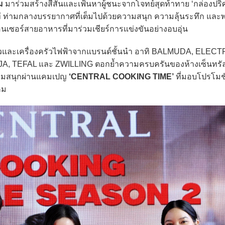
ม
มาร่วมสร้างสีสันและเฟ้นหาผู้ชนะจากโจทย์สุดท้าทาย ‘กล่องปริศนา
าที ท่ามกลางบรรยากาศที่เต็มไปด้วยความสนุก ความลุ้นระทึก และพ
อนเซอร์สายอาหารที่มาร่วมเชียร์การแข่งขันอย่างอบอุ่น
ละเครื่องครัวไฟฟ้าจากแบรนด์ชั้นนำ อาทิ BALMUDA, ELEC
TEFAL และ ZWILLING ตอกย้ำความครบครันของห้างเซ็นทรั
ามสนุกผ่านแคมเปญ
‘CENTRAL COOKING TIME’
ที่มอบโปรโมชั
คม