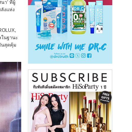
’ ที่ผู้
ลังแห่ง
TROLUX,
ลในฐานะ
นสุดคุ้ม