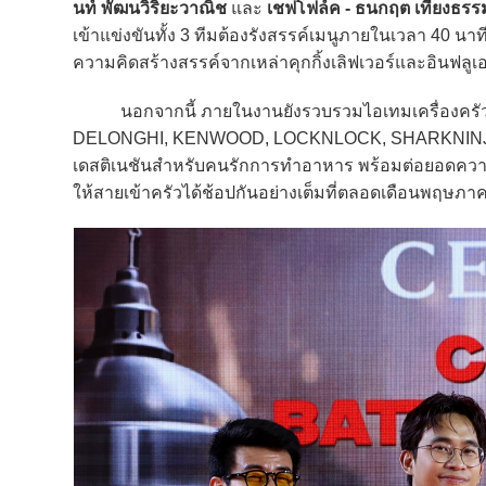
นท์ พัฒนวิริยะวาณิช
และ
เชฟโฟล์ค - ธนกฤต เที่ยงธรร
เข้าแข่งขันทั้ง 3 ทีมต้องรังสรรค์เมนูภายในเวลา 40 น
ความคิดสร้างสรรค์จากเหล่าคุกกิ้งเลิฟเวอร์และอินฟลูเ
นอกจากนี้ ภายในงานยังรวบรวมไอเทมเครื่องครัวแ
DELONGHI, KENWOOD, LOCKNLOCK, SHARKNINJA, 
เดสติเนชันสำหรับคนรักการทำอาหาร พร้อมต่อยอดคว
ให้สายเข้าครัวได้ช้อปกันอย่างเต็มที่ตลอดเดือนพฤษภา