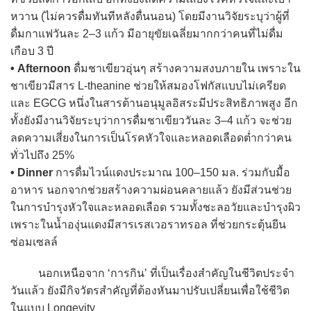
หวาน (ไม่ควรดื่มทันทีหลังตื่นนอน) โดยมีงานวิจัยระบุว่าผู้ที่
ดื่มกาแฟวันละ 2–3 แก้ว มีอายุขัยเฉลี่ยมากกว่าคนที่ไม่ดื่ม
เกือบ 3 ปี
• Afternoon
ดื่มชาเขียวอุ่นๆ สร้างความสงบภายใน เพราะใน
ชาเขียวมีสาร L-theanine ช่วยให้สมองโฟกัสแบบไม่เครียด
และ EGCG หนึ่งในสารต้านอนุมูลอิสระมีประสิทธิภาพสูง อีก
ทั้งยังมีงานวิจัยระบุว่าการดื่มชาเขียววันละ 3–4 แก้ว จะช่วย
ลดความเสี่ยงในการเป็นโรคหัวใจและหลอดเลือดต่ำกว่าคน
ทั่วไปถึง 25%
• Dinner
การดื่มไวน์แดงประมาณ 100–150 มล. ร่วมกับมื้อ
อาหาร นอกจากช่วยสร้างความผ่อนคลายแล้ว ยังมีส่วนช่วย
ในการบำรุงหัวใจและหลอดเลือด รวมทั้งชะลอวัยและบำรุงผิว
เพราะในน้ำองุ่นแดงมีสารเรสเวอราทรอล ที่ช่วยกระตุ้นยีน
ซ่อมเซลล์
นอกเหนือจาก ‘การกิน’ ที่เป็นเรื่องสำคัญในชีวิตประจำ
วันแล้ว ยังมีกิจวัตรสำคัญที่ต้องหันมาปรับเปลี่ยนเพื่อใช้ชีวิต
ในแบบ Longevity