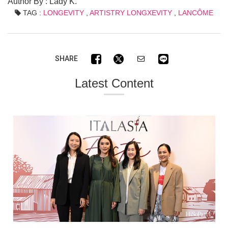
Author By : Lady K.
TAG :
LONGEVITY
,
ARTISTRY LONGXEVITY
,
LANCÔME
SHARE
Latest Content