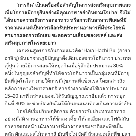
‘การกิน’ เป็นเครื่องมือสำคัญในการส่งเสริมสุขภาพและ
เพิ่มโอกาสมีอายุยืนอย่างมีคุณภาพ ‘อย่ากินตามใจปาก’ จึงไม่
ได้หมายความถึงการอดอาหาร หรือการกินอาหารพิเศษที่มี
ราคาแพง แต่เป็นการเลือกรับประทานอาหารที่มีประโยชน์
สามารถลดการอักเสบ ชะลอความเสื่อมของเซลล์ และส่ง
เสริมสุขภาพในระยะยาว
เฉกเช่นสูตรการกินตามแนวคิด ‘Hara Hachi Bu’ (ฮารา
ฮาจิ บุ) อันมาจากภูมิปัญญาดั้งเดิมของชาวโอกินาวา ประเทศ
ญี่ปุ่น ด้วยวิธีการสอนให้หยุดกินเมื่อรู้สึกอิ่มประมาณ 80%
หนึ่งในกุญแจสำคัญที่ทำให้ชาวโอกินาวาเป็นกลุ่มคนที่มีอายุ
ยืนที่สุดในโลก ภายใต้การมีสุขภาพที่แข็งแรง โดยกล่าวถึง
หลักการทางวิทยาศาสตร์ หากร่างกายต้องใช้เวลาประมาณ
15–20 นาที กว่าสมองจะได้รับสัญญาณว่าอิ่มแล้ว การหยุด
กินที่ 80% จะช่วยป้องกันไม่ให้กินจนแน่นท้องเกินความจำเป็น
โดยให้เริ่มปรับพฤติกรรม ด้วยการรับประทานอาหาร
อย่างมีสติ ทานอาหารให้ช้าลง เคี้ยวให้ละเอียด และโฟกัสกับ
อาหารตรงหน้า เน้นอาหารที่มาจากธรรมชาติและพืชเป็น
หลัก ผักและผลไม้หลากสี ธัญพืชไม่ขัดสี ถั่วและเมล็ดพืช ปลา