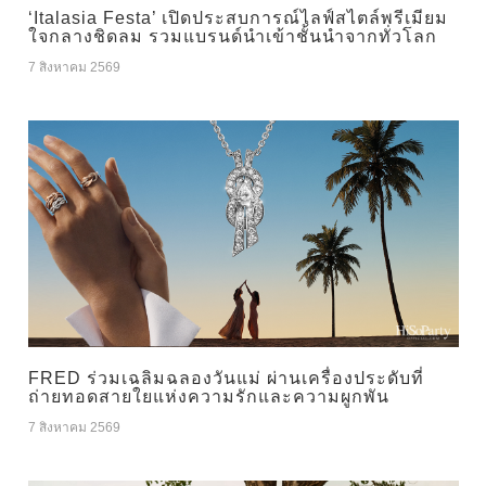
‘Italasia Festa’ เปิดประสบการณ์ไลฟ์สไตล์พรีเมียม
ใจกลางชิดลม รวมแบรนด์นำเข้าชั้นนำจากทั่วโลก
7 สิงหาคม 2569
FRED ร่วมเฉลิมฉลองวันแม่ ผ่านเครื่องประดับที่
ถ่ายทอดสายใยแห่งความรักและความผูกพัน
7 สิงหาคม 2569