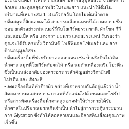
ประโยชน์ต่อการลดความเสียหายจากอนุมูลอิสระ ช่วยลดการ
อักเสบ และดูแลสุขภาพผิวในระยะยาว แนะนำให้ดื่มใน
ปริมาณที่เหมาะสม 1–3 แก้วต่อวัน โดยไม่เติมน้ำตาล
• ดื่มสมูทตี้ผักและผลไม้ สามารถเลือกแมทช์ได้ตามความชื่น
ชอบ ยกตัวอย่างเช่น เบอร์รี่กับโยเกิร์ตธรรมชาติ, ผักโขม กีวี
และแอปเปิ้ล หรือ แตงกวา มะนาว และสะระแหน่ รับรองว่า
คุณจะได้รับครบทั้ง วิตามินซี โพลีฟีนอล ไฟเบอร์ และ สาร
ต้านอนุมูลอิสระ
• ดื่มเครื่องดื่มที่ช่วยรักษาคอลลาเจน เช่น น้ำฝรั่งปั่นไม่เติม
น้ำตาล สมูทตี้โยเกิร์ตกับผลไม้ หรือ นมถั่วเหลืองเสริมโปรตีน
ซึ่งเป็นแหล่งอาศัยของสารอาหารสำคัญอย่างวิตามินซี
โปรตีน และ สังกะสี
• ลดเครื่องดื่มที่ทำร้ายผิว อย่างที่เราทราบกันดีอยู่แล้วว่า น้ำ
อัดลม ชานมแสนหวาน กาแฟที่อัดแน่นไปด้วยนมและไซรัป
หรือสารพัดเครื่องดื่มน้ำตาลสูง อาจทำให้ร่างกายได้รับ
น้ำตาลในปริมาณมากเกินจำเป็น นำไปสู่การกระตุ้นกระบวน
การ Glycation ซึ่งทำให้คอลลาเจนและอีลาสตินเสื่อมคุณภาพ
เร็วขึ้น