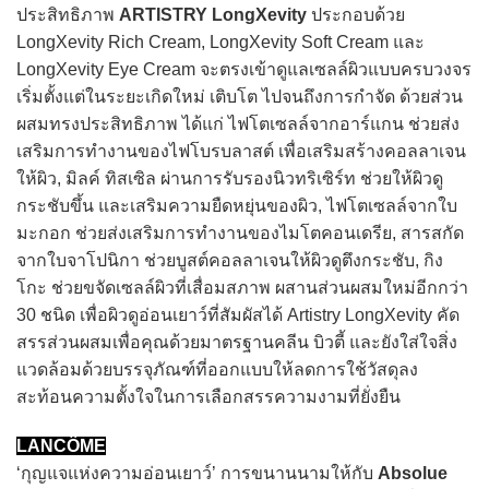
ประสิทธิภาพ
ARTISTRY LongXevity
ประกอบด้วย
LongXevity Rich Cream, LongXevity Soft Cream และ
LongXevity Eye Cream จะตรงเข้าดูแลเซลล์ผิวแบบครบวงจร
เริ่มตั้งแต่ในระยะเกิดใหม่ เติบโต ไปจนถึงการกำจัด ด้วยส่วน
ผสมทรงประสิทธิภาพ ได้แก่ ไฟโตเซลล์จากอาร์แกน ช่วยส่ง
เสริมการทำงานของไฟโบรบลาสต์ เพื่อเสริมสร้างคอลลาเจน
ให้ผิว, มิลค์ ทิสเซิล ผ่านการรับรองนิวทริเซิร์ท ช่วยให้ผิวดู
กระชับขึ้น และเสริมความยืดหยุ่นของผิว, ไฟโตเซลล์จากใบ
มะกอก ช่วยส่งเสริมการทำงานของไมโตคอนเดรีย, สารสกัด
จากใบจาโปนิกา ช่วยบูสต์คอลลาเจนให้ผิวดูตึงกระชับ, กิง
โกะ ช่วยขจัดเซลล์ผิวที่เสื่อมสภาพ ผสานส่วนผสมใหม่อีกกว่า
30 ชนิด เพื่อผิวดูอ่อนเยาว์ที่สัมผัสได้ Artistry LongXevity คัด
สรรส่วนผสมเพื่อคุณด้วยมาตรฐานคลีน บิวตี้ และยังใส่ใจสิ่ง
แวดล้อมด้วยบรรจุภัณฑ์ที่ออกแบบให้ลดการใช้วัสดุลง
สะท้อนความตั้งใจในการเลือกสรรความงามที่ยั่งยืน
LANCÔME
‘กุญแจแห่งความอ่อนเยาว์’ การขนานนามให้กับ
Absolue