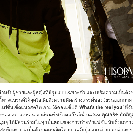
บสำหรับผู้ชายและผู้หญิงที่มีรูปแบบเฉพาะตัว และเสริมความเป็นตัว
ครั้งนี้ทางแบรนด์ได้ผุดไอเดียดึงความคิดสร้างสรรค์ของวัยรุ่นออกมาผ
พแฟชั่นเซ็ตแนวสตรีท ภายใต้คอนเซ็ปต์
‘What’s the real you’
ที่จ
ของ ดร. แคทลีน มาลีนนท์ พร้อมแก๊งค์เพื่อนสนิท
คุณอธิช กิตติกุ
ุ่มๆ ได้มีส่วนร่วมในทุกขั้นตอนของการถ่ายทำแฟชั่น นับตั้งแต่ก
พได้สะท้อนความเป็นตัวตนและจิตวิญญาณวัยรุ่น และถ่ายทอดผ่านคอน