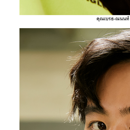
คุณเบรธ-ณนนท์ 