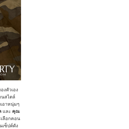
ของตัวเอง
่านสไตล์
ับเอาหนุ่มๆ
ล
และ
คุณ
ารเลือกคอน
เซ็ปต์ดัง