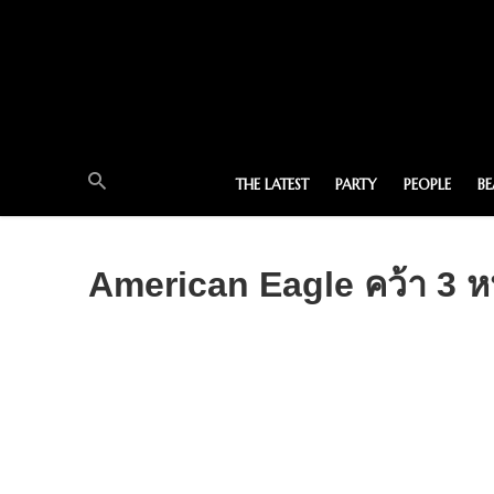
THE LATEST
PARTY
PEOPLE
B
American Eagle คว้า 3 หน