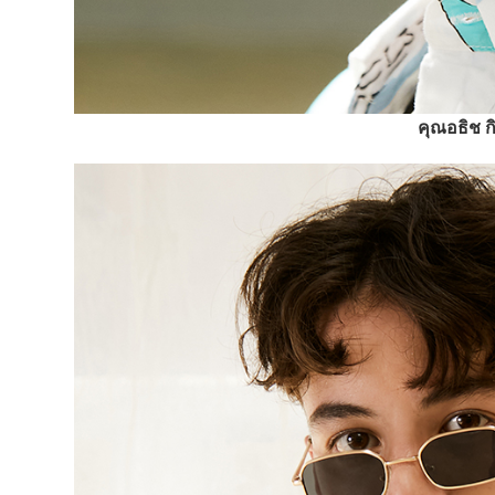
คุณอธิช ก