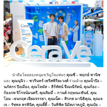
นำทีมโดยสองหนุ่มขวัญใจแฟนๆ
คุณซี – พฤกษ์ พานิช
และ
คุณนุนิว – ชวรินทร์ เพริศพิริยะวงศ์
ร่วมด้วย
คุณน้ำปิง –
นภัสกร ปิงเมือง, คุณโทมัส – ธีร์ทัศน์ จึงมณีรัตน์, คุณก้อง –
ก้องภพ จิโรจน์มนตรี, คุณจิมมี่ – กานต์ กฤษณะพันธ์, คุณ
โอม –ธนกฤต เจียมจรรยา, คุณเน็ต – สิรภพ มานิธิคุณ, คุณเจ
เจ – รัชพล พรพินิต, คุณตี๋ตี๋ – วันพิชิต นิมิตภาคภูมิ, คุณป๋อ –