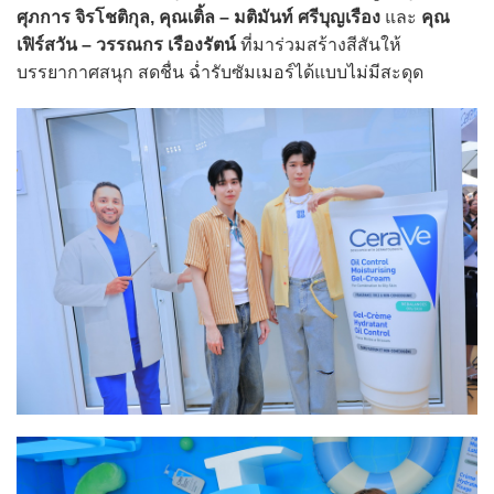
ศุภการ จิรโชติกุล, คุณเติ้ล – มติมันท์ ศรีบุญเรือง
และ
คุณ
เฟิร์สวัน – วรรณกร เรืองรัตน์
ที่มาร่วมสร้างสีสันให้
บรรยากาศสนุก สดชื่น ฉ่ำรับซัมเมอร์ได้แบบไม่มีสะดุด