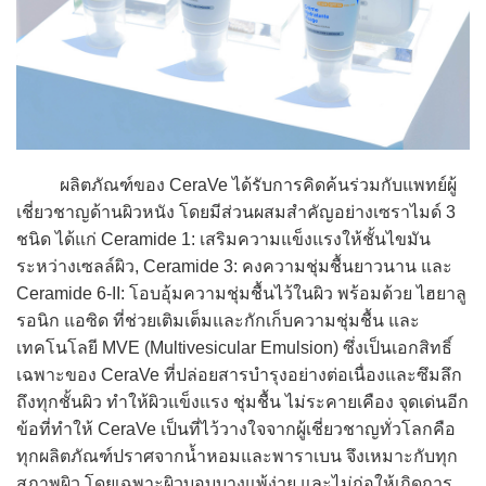
ผลิตภัณฑ์ของ CeraVe ได้รับการคิดค้นร่วมกับแพทย์ผู้
เชี่ยวชาญด้านผิวหนัง โดยมีส่วนผสมสำคัญอย่างเซราไมด์ 3
ชนิด ได้แก่ Ceramide 1: เสริมความแข็งแรงให้ชั้นไขมัน
ระหว่างเซลล์ผิว, Ceramide 3: คงความชุ่มชื้นยาวนาน และ
Ceramide 6-II: โอบอุ้มความชุ่มชื้นไว้ในผิว พร้อมด้วย ไฮยาลู
รอนิก แอซิด ที่ช่วยเติมเต็มและกักเก็บความชุ่มชื้น และ
เทคโนโลยี MVE (Multivesicular Emulsion) ซึ่งเป็นเอกสิทธิ์
เฉพาะของ CeraVe ที่ปล่อยสารบำรุงอย่างต่อเนื่องและซึมลึก
ถึงทุกชั้นผิว ทำให้ผิวแข็งแรง ชุ่มชื้น ไม่ระคายเคือง จุดเด่นอีก
ข้อที่ทำให้ CeraVe เป็นที่ไว้วางใจจากผู้เชี่ยวชาญทั่วโลกคือ
ทุกผลิตภัณฑ์ปราศจากน้ำหอมและพาราเบน จึงเหมาะกับทุก
สภาพผิว โดยเฉพาะผิวบอบบางแพ้ง่าย และไม่ก่อให้เกิดการ