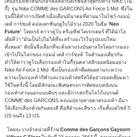
เสนอรองเท้าสนีกเกอร์คอลลาบอเรชั่นล่าสุดกับทาง NIKE (ไน
กี้) รุ่น Nike COMME des GARCONS Air Force 1 Mid ซึ่งใน
รุ่นนี้ได้ทำการเปิดตัวเมื่อเดือนมีนาคมที่ผ่านมาในโชว์ กอมม์
เดส์ การ์ซงส์ คอลเลกชั่นฤดูใบไม้ร่วง 2020 ในธีม
‘Neo
Future’
โดยเรย์ คาวาคูโบ ครีเอทีฟ ไดเรกเตอร์ ที่ได้นำไอ
เดียที่ว่า “มันเป็นไปไม่ได้ที่จะสร้างอะไรในรูปแบบใหม่
ทั้งหมด” ดังนั้นจึงเลือกที่จะค้นหาแรงบันดาลใจโดยการมอง
เข้าไปในโลกของ กอมม์ เดส์ การ์ซงส์ ในทำนองเดียวกัน
ทำให้คาวาคูโบเลือกรองเท้าไนกี้รุ่นคลาสสิกยอดนิยมอย่าง
Nike Air Force 1 Mid ซึ่งเป็นรองเท้าที่ผสมผสานระหว่าง
ความเป็นรองเท้ากีฬาและรองเท้าสตรีทได้อย่างยอดเยี่ยมมา
ใช้ในครั้งนี้ โดยมีลักษณะพิเศษตรงการตัดขอบหนังบน
รองเท้าส่วนนอกแบบดิบๆ และมีการสกรีนโลโก้แบรนด์
COMME des GARCONS ลงบนปลายสายคาดรองเท้า มีมา
ให้เลือกเลือกด้วยกันสองสี คือสีดำและสีขาว เริ่มตั้งแต่ไซส์ 5
US จนถึง 13 US
โดยจะวางจำหน่ายที่ร้าน
Comme des Garçons Gaysorn