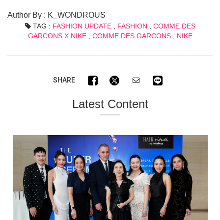
Author By : K_WONDROUS
TAG :
FASHION UPDATE
,
FASHION
,
COMME DES
GARCONS X NIKE
,
COMME DES GARCONS
,
NIKE
SHARE
Latest Content