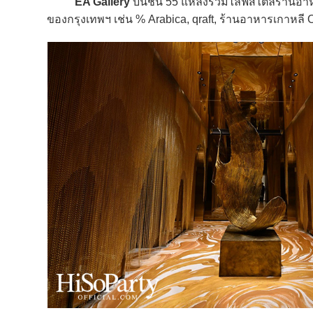
EA Gallery
บนชั้น 55 แหล่งรวมไลฟ์สไตล์ร้านอาหา
ของกรุงเทพฯ เช่น % Arabica, qraft, ร้านอาหารเกาหลี On