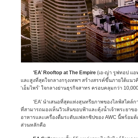
‘EA’ Rooftop at The Empire
(เอ-ญ่า รูฟทอป แอท
และสูงที่สุดใจกลางกรุงเทพฯ สร้างสรรค์ขึ้นภายใต้แนวคิ
‘เอ็มไพร์’ ใจกลางย่านธุรกิจสาทร ครอบคลุมกว่า 10,000
‘EA’ นำเสนอที่สุดแห่งสุนทรียภาพของไลฟ์สไตล์การ
ที่สามารถมองเห็นวิวเส้นขอบฟ้าและคุ้งน้ำเจ้าพระยา
อาหารและเครื่องดื่มระดับแฟลกชิปของ AWC นี้พร้อมต้อน
ส่วนหลักคือ