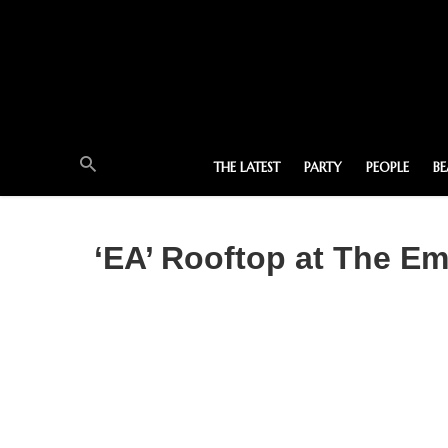
THE LATEST
PARTY
PEOPLE
B
‘EA’ Rooftop at The Em