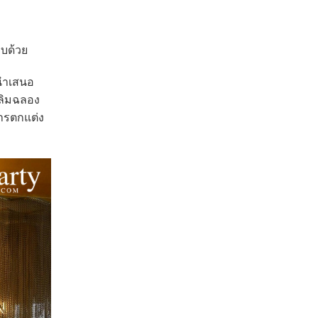
อบด้วย
นำเสนอ
ฉลิมฉลอง
ารตกแต่ง