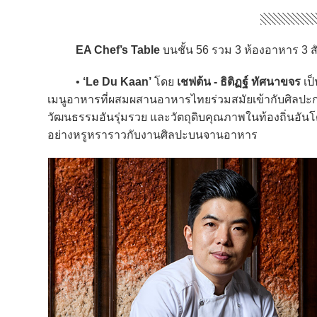
EA Chef’s Table
บนชั้น 56 รวม 3 ห้องอาหาร 3 ส
•
‘Le Du Kaan’
โดย
เชฟต้น - ธิติฏฐ์ ทัศนาขจร
เป
เมนูอาหารที่ผสมผสานอาหารไทยร่วมสมัยเข้ากับศิลปะการ
วัฒนธรรมอันรุ่มรวย และวัตถุดิบคุณภาพในท้องถิ่นอ
อย่างหรูหราราวกับงานศิลปะบนจานอาหาร