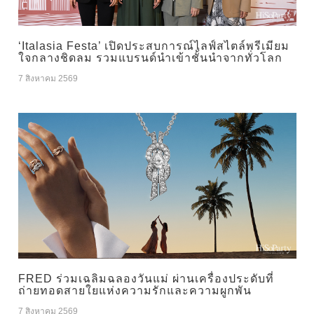
‘Italasia Festa’ เปิดประสบการณ์ไลฟ์สไตล์พรีเมียม
ใจกลางชิดลม รวมแบรนด์นำเข้าชั้นนำจากทั่วโลก
7 สิงหาคม 2569
FRED ร่วมเฉลิมฉลองวันแม่ ผ่านเครื่องประดับที่
ถ่ายทอดสายใยแห่งความรักและความผูกพัน
7 สิงหาคม 2569