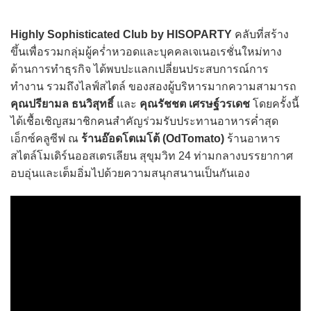
Highly Sophisticated Club by HISOPARTY
คลับที่สร้าง
ขึ้นเพื่อรวมกลุ่มผู้คร่ำหวอดและบุคคลเจเนอเรชั่นใหม่ทาง
ด้านการทำธุรกิจ ได้พบปะแลกเปลี่ยนประสบการณ์การ
ทำงาน รวมถึงไลฟ์สไตล์ ของสองผู้บริหารมากความสามารถ
คุณปรียามล ธนวิสุทธิ์
และ
คุณรัชชต เศรษฐ์วรเดช
โดยครั้งนี้
ได้เชื้อเชิญสมาชิกคนสำคัญร่วมรับประทานอาหารค่ำสุด
เอ็กซ์คลูซีฟ ณ
ร้านอ๊อดโตเมโต้ (OdTomato)
ร้านอาหาร
สไตล์โมเดิร์นออสเตรเลียน สุขุมวิท 24 ท่ามกลางบรรยากาศ
อบอุ่นและเต็มอิ่มไปด้วยความสนุกสนานเป็นกันเอง