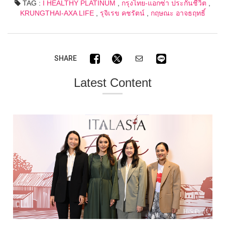
TAG :
I HEALTHY PLATINUM
,
กรุงไทย-แอกซ่า ประกันชีวิต
,
KRUNGTHAI-AXA LIFE
,
รุจิเรข คชรัตน์
,
กฤษณะ อาจธฤทธิ์
SHARE
Latest Content