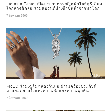
‘Italasia Festa’ เปิดประสบการณ์ไลฟ์สไตล์พรีเมียม
ใจกลางชิดลม รวมแบรนด์นำเข้าชั้นนำจากทั่วโลก
7 สิงหาคม 2569
FRED ร่วมเฉลิมฉลองวันแม่ ผ่านเครื่องประดับที่
ถ่ายทอดสายใยแห่งความรักและความผูกพัน
7 สิงหาคม 2569