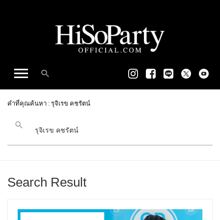
คำที่คุณค้นหา : รุจิเรข คชรัตน์
Search Result