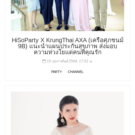
HiSoParty X KrungThai AXA (เครือศุภชนม์
9B) แนะนำแผนประกันสุขภาพ ส่งมอบ
ความห่วงใยแด่คนที่คุณรัก
19 กุมภาพันธ์ 2564, 17:01 น.
PARTY
CHANNEL