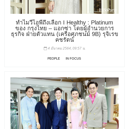
ทำไมวีไอพีถึงเลือก I Healthy : Platinum
ของ กรุงไทย – แอกซ่า โดยผู้อำนวยการ
ธุรกิจ ฝ่ายตัวแทน (เครือศุภชนม์ 9B) รุจิเรข
คชรัตน์
4 มีนาคม 2564, 09:57 น.
PEOPLE
IN FOCUS