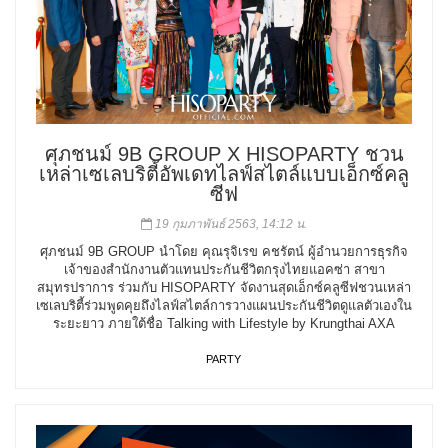
ศุภชนม์ 9B GROUP X HISOPARTY ชวน
เหล่าเซเลบริตี้อัพเดทไลฟ์สไตล์แบบเอ็กซ์คลู
ซีฟ
19 กุมภาพันธ์ 2563, 14:12 น.
ศุภชนม์ 9B GROUP นำโดย คุณรุจิเรข คชรัตน์ ผู้อำนวยการธุรกิจ
เจ้าของสำนักงานตัวแทนประกันชีวิตกรุงไทยแอคซ่า สาขา
สมุทรปราการ ร่วมกับ HISOPARTY จัดงานสุดเอ็กซ์คลูซีฟชวนเหล่า
เซเลบริตี้ร่วมพูดคุยถึงไลฟ์สไตล์การวางแผนประกันชีวิตดูแลตัวเองใน
ระยะยาว ภายใต้ชื่อ Talking with Lifestyle by Krungthai AXA
PARTY