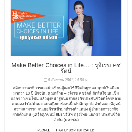
Make Better Choices in Life… : รุจิเรข คช
รัตน์
5 กันยายน 2561, 14:50 น.
อดีตบรรณาธิการและนักเขียนผู้เคยใช้ชีวิตในฐานะมนุษย์เงินเดือน
มากว่า 18 ปี ปัจจุบัน คุณกล้วย – รุจิเรข คชรัตน์ ตัดสินใจเบนเข็ม
ออกจากเซฟโซน แล้วมุ่งหน้าสู่ถนนสายธุรกิจประกันชีวิตที่ใครหลาย
คนมองว่าไม่มั่นคง แต่หญิงแกร่งคนนี้กลับฉีกทุกข้อจำกัดและพิสูจน์
ความสามารถ จนเธอก้าวเข้ามาดำรงตำแหน่ง ผู้อำนวยการธุรกิจ
ฝ่ายตัวแทน (เครือศุภชนม์ 9B) บริษัท กรุงไทย-แอกซ่า ประกันชีวิต
จำกัด (มหาชน)
PEOPLE
HIGHLY SOPHISTICATED