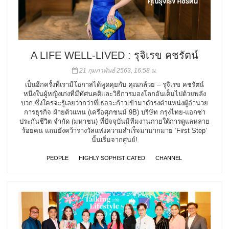
A LIFE WELL-LIVED : รุจิเรข คชรัตน์
21 กุมภาพันธ์ 2563, 16:58 น.
เป็นอีกครั้งที่เรามีโอกาสได้พูดคุยกับ คุณกล้วย – รุจิเรข คชรัตน์
หนึ่งในผู้หญิงเก่งที่มีทัศนคติและวิธีการมองโลกอันเต็มไปด้วยพลัง
บวก ซึ่งใครจะรู้เลยว่ากว่าที่เธอจะก้าวเข้ามาดำรงตำแหน่งผู้อำนวย
การธุรกิจ ฝ่ายตัวแทน (เครือศุภชนม์ 9B) บริษัท กรุงไทย-แอกซ่า
ประกันชีวิต จำกัด (มหาชน) ที่ปัจจุบันมีทีมงานภายใต้การดูแลหลาย
ร้อยคน แถมยังคว้ารางวัลแห่งความสำเร็จมามากมาย ‘First Step’
นั้นเริ่มจากศูนย์!
PEOPLE
HIGHLY SOPHISTICATED
CHANNEL