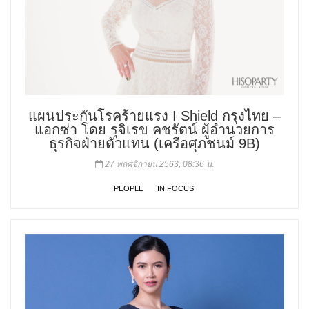
แผนประกันโรคร้ายแรง I Shield กรุงไทย –
แอกซ่า โดย รุจิเรข คชรัตน์ ผู้อำนวยการ
ธุรกิจฝ่ายตัวแทน (เครือศุภชนม์ 9B)
27 พฤศจิกายน 2563, 08:36 น.
PEOPLE
IN FOCUS