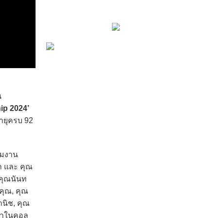
น
ip 2024’
ายุครบ 92
วมงาน
า และ คุณ
 คุณนันท
คุณ, คุณ
านิช, คุณ
ป๋าในคอล