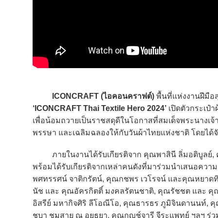
ICONCRAFT (ไอคอนคราฟต์)
พื้นที่แห่งงานฝีม
‘ICONCRAFT Thai Textile Hero 2024’
เปิดตัวกระเป๋
เพื่อน้อมถวายเป็นราชสดุดีในโอกาสที่สมเด็จพระนางเจ
พรรษา และเฉลิมฉลองให้กับวันผ้าไทยแห่งชาติ โดยได้จัดพ
ภายในงานได้รับเกียรติจาก คุณพาสินี ลิ่มอติบูลย์, คุ
พร้อมได้รับเกียรติจากเหล่าคนดังที่มาร่วมนำเสนอควา
พศทรรศน์ จาติกรัตน์, คุณกชพร เวโรจน์ และคุณหยาดทิ
นัช และ คุณอัครกิตติ์ มงคลรัตนชาติ, คุณรัชชต และ คุ
อิสรีย์ มหากิจศิริ ลีโอณีโอ, คุณธารธร ภูมิจินดานนท์,
ชบา ชุมสาย ณ อยุธยา, คุณกุญช์จารี จีระแพทย์ ฯลฯ ร่ว