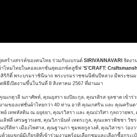
ือสุดสร้างสรรค์ของคนไทย ร่วมกับแบรนด์
SIRIVANNAVARI
จัดงา
าผ้าไหมไทยในคอลเลกชั่นสุดเอกซ์คลูซีฟ
‘S’CRAFT: Craftsmansh
้าสิริกิติ์ พระบรมราชินีนาถ พระบรมราชชนนีพันปีหลวง มีพระชนม
ิธีเปิดงานขึ้นในวันที่ 8 สิงหาคม 2567 ที่ผ่านมา
ณเกตุวลี นภาศัพท์, คุณอุสรา ยงปิยะกุล, คุณรติรส จุลชาต เข้าร่
มงามของแฟชั่นผ้าไทยกว่า 40 ท่าน อาทิ คุณเกศริน และ คุณครินด
พย์ เทพหัสดิน ณ อยุธยา, คุณรวิสรา และ คุณปวริศา กุลถวายพร,
ณเลิฟลี่ เศรษฐวรเดช, คุณวิภานันท์ เหตระกูล, คุณแพรวพิชชา วัชร
 คุณปรีดิทา เมืองไพศาล, คุณฐานภา ชุมพลกูลวงศ์, คุณวิสาขา ว่องว
มด้วยแขกผู้มีเกียรติที่เข้าร่วมงานพร้อมเลือกชมและเลือกซื้อกระเ