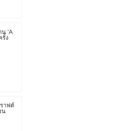
น 'A
รั้ง
ราฟต์
ซน