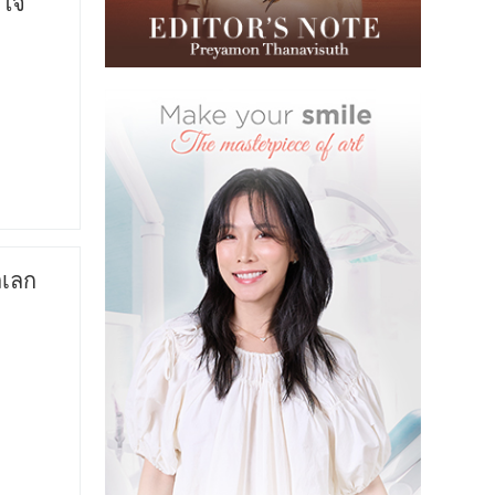
วใจ
ลเลก