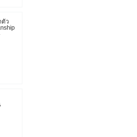
ตัว
nship
4
น