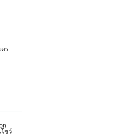
นคร
ion
โชว์