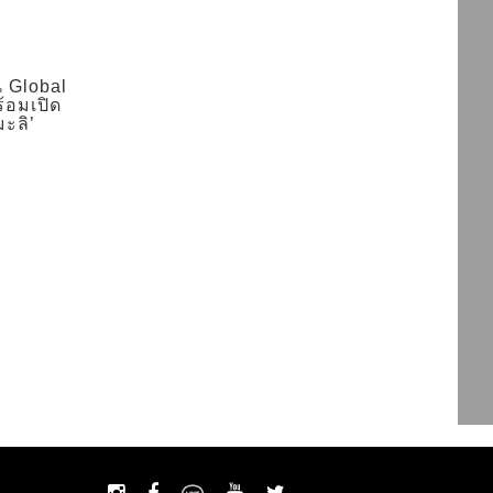
น Global
ร้อมเปิด
มะลิ’