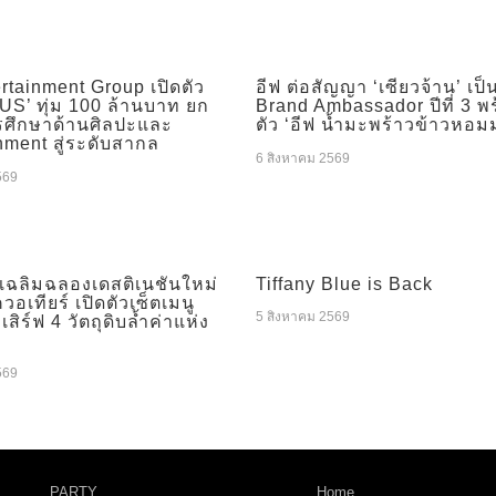
rtainment Group เปิดตัว
อีฟ ต่อสัญญา ‘เซียวจ้าน’ เป็
S’ ทุ่ม 100 ล้านบาท ยก
Brand Ambassador ปีที่ 3 พ
รศึกษาด้านศิลปะและ
ตัว ‘อีฟ น้ำมะพร้าวข้าวหอม
nment สู่ระดับสากล
6 สิงหาคม 2569
569
เฉลิมฉลองเดสติเนชันใหม่
Tiffany Blue is Back
วอเทียร์ เปิดตัวเซ็ตเมนู
5 สิงหาคม 2569
เสิร์ฟ 4 วัตถุดิบล้ำค่าแห่ง
ล
569
PARTY
Home