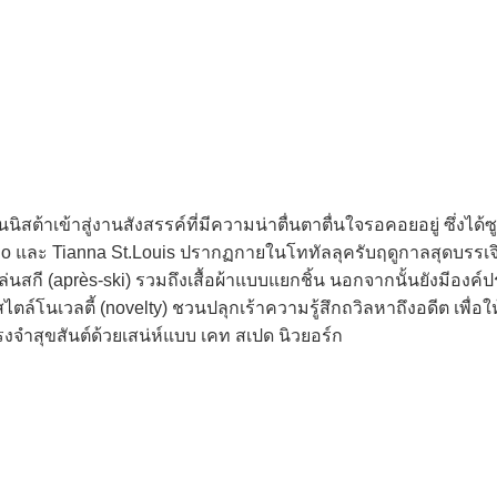
้าเข้าสู่งานสังสรรค์ที่มีความน่าตื่นตาตื่นใจรอคอยอยู่ ซึ่งได้ซู
 และ Tianna St.Louis ปรากฏกายในโททัลลุครับฤดูกาลสุดบรรเจิด
ล่นสกี (après-ski) รวมถึงเสื้อผ้าแบบแยกชิ้น นอกจากนั้นยังมีองค์ป
นเวลตี้ (novelty) ชวนปลุกเร้าความรู้สึกถวิลหาถึงอดีต เพื่อให
งจำสุขสันต์ด้วยเสน่ห์แบบ เคท สเปด นิวยอร์ก