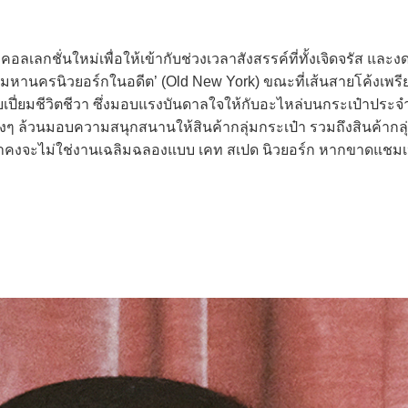
วคอลเลกชั่นใหม่เพื่อให้เข้ากับช่วงเวลาสังสรรค์ที่ทั้งเจิดจรัส และ
‘มหานครนิวยอร์กในอดีต’ (Old New York) ขณะที่เส้นสายโค้งเพรี
บเปี่ยมชีวิตชีวา ซึ่งมอบแรงบันดาลใจให้กับอะไหล่บนกระเป๋าประจำ
่างๆ ล้วนมอบความสนุกสนานให้สินค้ากลุ่มกระเป๋า รวมถึงสินค้ากลุ
นว่าคงจะไม่ใช่งานเฉลิมฉลองแบบ เคท สเปด นิวยอร์ก หากขาดแชม