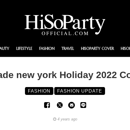
EAUTY
LIFESTYLE
FASHION
TRAVEL
HISOPARTY COVER
HISO
ade new york Holiday 2022 Co
FASHION
FASHION UPDATE
4 years ago