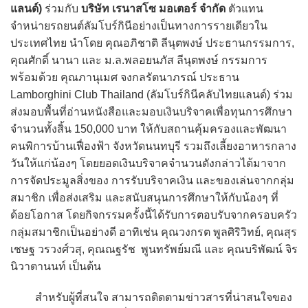
แลนด์)
ร่วมกับ
บริษัท เรนาสโซ มอเตอร์ จำกัด
ตัวแทน
จำหน่ายรถยนต์ลัมโบร์กินีอย่างเป็นทางการรายเดียวใน
ประเทศไทย นำโดย คุณอภิชาติ ลีนุตพงษ์ ประธานกรรมการ,
คุณศักดิ์ นานา และ ม.ล.พลอยนภัส ลีนุตพงษ์ กรรมการ
พร้อมด้วย คุณภานุเมศ จงกลรัตนาภรณ์ ประธาน
Lamborghini Club Thailand (ลัมโบร์กินีคลับไทยแลนด์) ร่วม
ส่งมอบพื้นที่อ่านหนังสือและมอบเงินบริจาคเพื่อทุนการศึกษา
จำนวนทั้งสิ้น 150,000 บาท ให้กับสถานคุ้มครองและพัฒนา
คนพิการบ้านเฟื่องฟ้า จังหวัดนนทบุรี รวมถึงเลี้ยงอาหารกลาง
วันให้แก่น้องๆ โดยยอดเงินบริจาคจำนวนดังกล่าวได้มาจาก
การจัดประมูลสิ่งของ การรับบริจาคเงิน และของเล่นจากกลุ่ม
สมาชิก เพื่อส่งเสริม และสนับสนุนการศึกษาให้กับน้องๆ ที่
ด้อยโอกาส โดยกิจกรรมครั้งนี้ได้รับการตอบรับจากครอบครัว
กลุ่มสมาชิกเป็นอย่างดี อาทิเช่น คุณวงกรต พูลศิริวิทย์, คุณสุร
เชษฐ วรวงศ์วสุ, คุณณฐรัช พูนทรัพย์มณี และ คุณบริพัฒน์ จิร
นิวาตานนท์ เป็นต้น
สำหรับผู้ที่สนใจ สามารถติดตามข่าวสารที่น่าสนใจของ