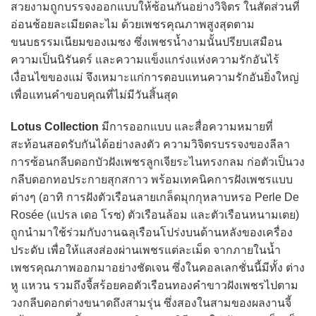
สวยงามถูกบรรจงออกแบบให้ซ้อนกันอย่างวิจิตร ในสัดส่วนที่
อ่อนช้อยละเมียดละไม ด้วยเพชรคุณภาพสูงสุดตาม
ขนบธรรมเนียมของเมซง ซึ่งเพชรน้ำงามนั้นปรียบเสมือน
ความเป็นนิรันดร์ และความแข็งแกร่งแห่งความรักอันไร้
เงื่อนไขของแม่ จึงเหมาะแก่การตอบแทนความรักอันยิ่งใหญ่
เพื่อแทนคำขอบคุณที่ไม่มีวันสิ้นสุด
Lotus Collection
มีการออกแบบ และสื่อความหมายที่
สะท้อนสอดรับกันได้อย่างลงตัว ความวิจิตรบรรจงของลีลา
การซ้อนกลีบดอกบัวฝังเพชรลูกเจียระไนทรงกลม ก่อตัวเป็นวง
กลีบดอกทอประกายสุกสกาว พร้อมเทคนิคการฝังเพชรแบบ
ต่างๆ (อาทิ การฝังตัวเรือนลายเกล็ดมุกกุหลาบหรอ Perle De
Rosée (แปรล เดอ โรซ) ตัวเรือนล้อม และตัวเรือนหนามเตย)
ถูกนำมาใช้ร่วมกับงานฉลุเรือนโปร่งบนด้านหลังของเครื่อง
ประดับ เพื่อให้แสงส่องผ่านเพชรแต่ละเม็ด จากภายในน้ำ
เพชรคุณภาพออกมาอย่างชัดเจน ซึ่งในคอลเลกชั่นนี้มีทั้ง ต่าง
หู แหวน รวมถึงจี้สร้อยคอตัวเรือนทองคำขาวฝังเพชรไปตาม
วงกลีบดอกต่างขนาดถึงสามรุ่น ซึ่งสองในสามของผลงานจี้