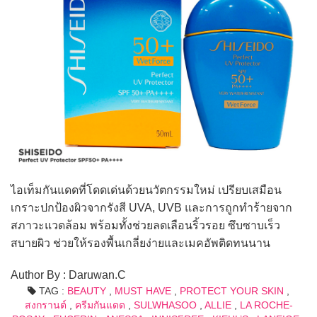
ไอเท็มกันแดดที่โดดเด่นด้วยนวัตกรรมใหม่ เปรียบเสมือน
เกราะปกป้องผิวจากรังสี UVA, UVB และการถูกทำร้ายจาก
สภาวะแวดล้อม พร้อมทั้งช่วยลดเลือนริ้วรอย ซึบซาบเร็ว
สบายผิว ช่วยให้รองพื้นเกลี่ยง่ายและเมคอัพติดทนนาน
Author By : Daruwan.C
TAG :
BEAUTY
,
MUST HAVE
,
PROTECT YOUR SKIN
,
สงกรานต์
,
ครีมกันแดด
,
SULWHASOO
,
ALLIE
,
LA ROCHE-