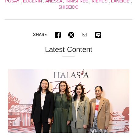
POSAY
,
EUCERIN
,
ANESSA
,
INNISFREE
,
KIEHL’S
,
LANEIGE
,
SHISEIDO
SHARE
Latest Content