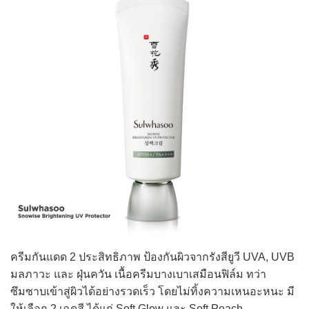
ครีมกันแดด 2 ประสิทธิภาพ ป้องกันผิวจากรังสียูวี UVA, UVB
มลภาวะ และ ฝุ่นควัน เนื้อครีมบางเบาเสมือนฟิล์ม ทว่า
ซึมซาบเข้าสู่ผิวได้อย่างรวดเร็ว โดยไม่ทิ้งความเหนอะหนะ มี
ให้เลือก 2 เฉดสี ได้แก่ Soft Glow และ Soft Peach