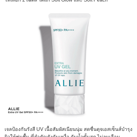
เจลป้องกันรังสี UV เนื้อสัมผัสเนียนนุ่ม สดชื่นดุจเอสเซ็นส์บำรุง
ผิวให้ชุ่มชื้น ที่สำคัญยังกันเหงื่อ กันน้ำขั้นสุด ไม่ลบเลือน