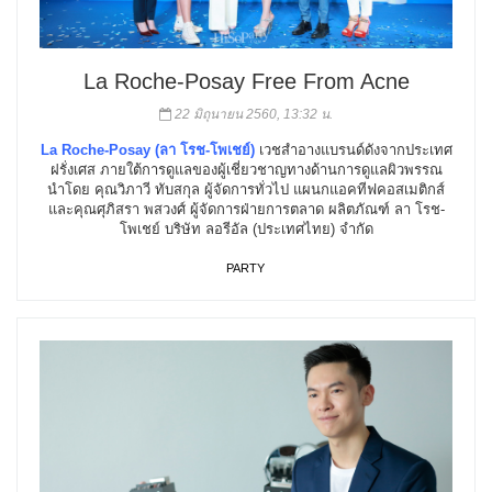
La Roche-Posay Free From Acne
22 มิถุนายน 2560, 13:32 น.
La Roche-Posay (ลา โรช-โพเชย์)
เวชสำอางแบรนด์ดังจากประเทศ
ฝรั่งเศส ภายใต้การดูแลของผู้เชี่ยวชาญทางด้านการดูแลผิวพรรณ
นำโดย คุณวิภาวี ทับสกุล ผู้จัดการทั่วไป แผนกแอคทีฟคอสเมติกส์
และคุณศุภิสรา พสวงศ์ ผู้จัดการฝ่ายการตลาด ผลิตภัณฑ์ ลา โรช-
โพเชย์ บริษัท ลอรีอัล (ประเทศไทย) จำกัด
PARTY