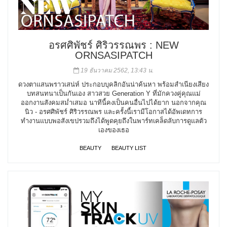
อรศศิพัชร์ ศิริวรรณพร : NEW
ORNSASIPATCH
19 ธันวาคม 2562, 13:43 น.
ดวงตาแสนพราวเสน่ห์ ประกอบบุคลิกอันน่าค้นหา พร้อมสำเนียงเสียง
บทสนทนาเป็นกันเอง สาวสวย Generation Y ที่มักควงคู่คุณแม่
ออกงานสังคมสม่ำเสมอ นาทีนี้คงเป็นคนอื่นไปได้ยาก นอกจากคุณ
นิว - อรศศิพัชร์ ศิริวรรณพร และครั้งนี้เรามีโอกาสได้อัพเดทการ
ทำงานแบบพอสังเขปรวมถึงได้พูดคุยถึงในพาร์ทเคล็ดลับการดูแลตัว
เองของเธอ
BEAUTY
BEAUTY LIST