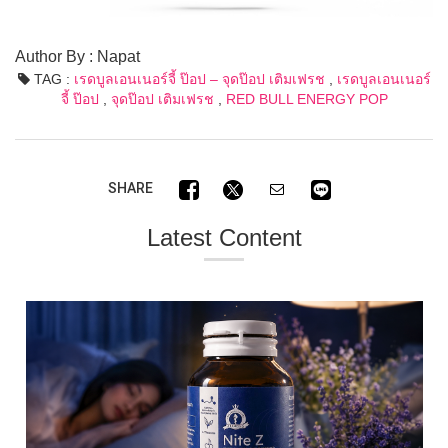
Author By : Napat
TAG :
เรดบูลเอนเนอร์จี้ ป๊อป – จุดป๊อป เติมเฟรช
,
เรดบูลเอนเนอร์
จี้ ป๊อป
,
จุดป๊อป เติมเฟรช
,
RED BULL ENERGY POP
SHARE
Latest Content