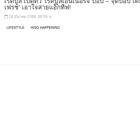
เรดบูล เปิดตัว ‘เรดบูลเอนเนอร์จี้ ป๊อป – จุดป๊อป เต
เฟรช’ เอาใจสายแอ็กทีฟ!
18 มีนาคม 2568, 09:59 น.
LIFESTYLE
HISO HAPPENING