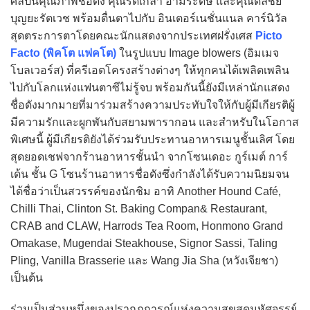
ศิลปินคุณภาพชื่อดัง คุณรัดเกล้า อามระดิษ และคุณดลชัย
บุญยะรัตเวช พร้อมตื่นตาไปกับ อินเตอร์เนชั่นแนล คาร์นิวัล
สุดตระการตาโดยคณะนักแสดงจากประเทศฝรั่งเศส
Picto
Facto (พิคโต แฟคโต)
ในรูปแบบ Image blowers (อิมเมจ
โบลเวอร์ส) ที่ครีเอตโครงสร้างต่างๆ ให้ทุกคนได้เพลิดเพลิน
ไปกับโลกแห่งแฟนตาซีไม่รู้จบ พร้อมกันนี้ยังมีเหล่านักแสดง
ชื่อดังมากมายที่มาร่วมสร้างความประทับใจให้กับผู้มีเกียรติผู้
มีความรักและผูกพันกับสยามพารากอน และสำหรับในโอกาส
พิเศษนี้ ผู้มีเกียรติยังได้ร่วมรับประทานอาหารเมนูชั้นเลิศ โดย
สุดยอดเชฟจากร้านอาหารชั้นนำ จากโซนเดอะ กูร์เมต์ การ์
เด้น ชั้น G โซนร้านอาหารชื่อดังซึ่งกำลังได้รับความนิยมจน
ได้ชื่อว่าเป็นสวรรค์ของนักชิม อาทิ Another Hound Café,
Chilli Thai, Clinton St. Baking Compan& Restaurant,
CRAB and CLAW, Harrods Tea Room, Honmono Grand
Omakase, Mugendai Steakhouse, Signor Sassi, Taling
Pling, Vanilla Brasserie และ Wang Jia Sha (หวังเจียชา)
เป็นต้น
ร่วมเป็นส่วนหนึ่งของปรากฏการณ์แห่งความสุขสุดมหัศจรรย์