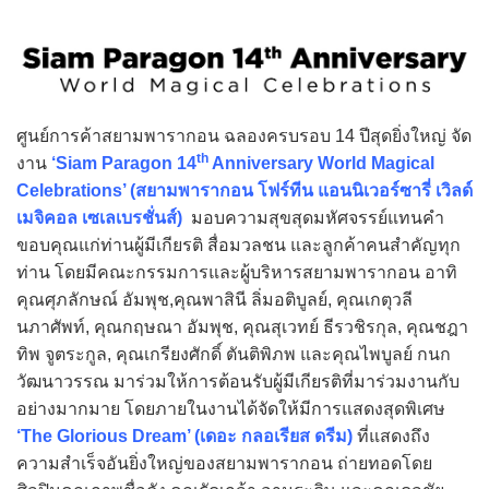
ศูนย์การค้าสยามพารากอน ฉลองครบรอบ 14 ปีสุดยิ่งใหญ่ จัด
th
งาน
‘Siam Paragon 14
Anniversary World Magical
Celebrations’ (สยามพารากอน โฟร์ทีน แอนนิเวอร์ซารี่ เวิลด์
เมจิคอล เซเลเบรชั่นส์)
มอบความสุขสุดมหัศจรรย์แทนคำ
ขอบคุณแก่ท่านผู้มีเกียรติ สื่อมวลชน และลูกค้าคนสำคัญทุก
ท่าน โดยมีคณะกรรมการและผู้บริหารสยามพารากอน อาทิ
คุณศุภลักษณ์ อัมพุช,คุณพาสินี ลิ่มอติบูลย์, คุณเกตุวลี
นภาศัพท์, คุณกฤษณา อัมพุช, คุณสุเวทย์ ธีรวชิรกุล, คุณชฎา
ทิพ จูตระกูล, คุณเกรียงศักดิ์ ตันติพิภพ และคุณไพบูลย์ กนก
วัฒนาวรรณ มาร่วมให้การต้อนรับผู้มีเกียรติที่มาร่วมงานกับ
อย่างมากมาย โดยภายในงานได้จัดให้มีการแสดงสุดพิเศษ
‘The Glorious Dream’ (เดอะ กลอเรียส ดรีม)
ที่แสดงถึง
ความสำเร็จอันยิ่งใหญ่ของสยามพารากอน ถ่ายทอดโดย