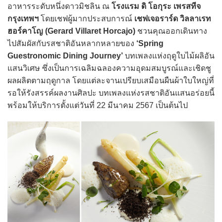
อาหารระดับหนึ่งดาวมิชลิน ณ
โรงแรม ดิ โอกุระ เพรสทีจ
กรุงเทพฯ
โดยเชฟผู้มากประสบการณ์
เชฟเจอราร์ด วิลลาเรท
ฮอร์คาโญ (Gerard Villaret Horcajo)
ชวนคุณออกเดินทาง
ไปสัมผัสกับรสชาติอันหลากหลายของ
‘Spring
Guestronomic Dining Journey’
บทเพลงแห่งฤดูใบไม้ผลิอัน
แสนวิเศษ ซึ่งเป็นการเฉลิมฉลองความอุดมสมบูรณ์และเชิดชู
ผลผลิตตามฤดูกาล โดยแต่ละจานเปรียบเสมือนผืนผ้าใบใหญ่ที่
รอให้รังสรรค์ผลงานศิลปะ บทเพลงแห่งรสชาติอันแสนอร่อยนี้
พร้อมให้บริการตั้งแต่วันที่ 22 มีนาคม 2567 เป็นต้นไป