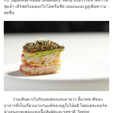
กับ ‘Japanese Redia Strawberry’ สตรอว์เบอร์รีรสชาติหวาน
ชุ่มฉ่ำ เสิร์ฟพร้อมฮอกไกโดครีมชีส เลมอนและยูสุเพิ่มความ
สดชื่น
ร่วมเดินทางไปกับบทเพลงแห่งอาหาร ลิ้มรสชาติของ
อาหารที่เก็บเกี่ยวเอาแก่นแท้ของฤดูใบไม้ผลิ โดยแต่ละคอร์ส
นำเสนอบทเพลงแห่งเนื้อสัมผัสและรสชาติ ‘Spring