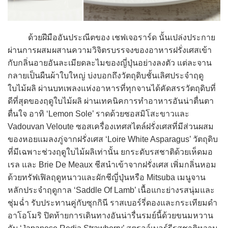
ด้วยฝีมืออันประณีตของ เชฟเจอราร์ด นั้นเปล่งประกาย
ผ่านการผสมผสานความวิจิตรบรรจงของอาหารฝรั่งเศสเข้า
กับกลิ่นอายอันละเมียดละไมของญี่ปุ่นอย่างลงตัว แต่ละจาน
กลายเป็นผืนผ้าใบใหญ่ บ่งบอกถึงวัตถุดิบชั้นเลิศประจำฤดู
ใบไม้ผลิ ผ่านบทเพลงแห่งอาหารที่ทุกจานได้คัดสรรวัตถุดิบที่
ดีที่สุดของฤดูใบไม้ผลิ ผ่านเทคนิคการทำอาหารอันน่าตื่นตา
ตื่นใจ อาทิ ‘Lemon Sole’ ราดด้วยซอสมิโสะขาวและ
Vadouvan Veloute ซอสเครื่องเทศสไตล์ฝรั่งเศสที่มีส่วนผสม
ของหอยแมลงภู่จากฝรั่งเศส ‘Loire White Asparagus’ วัตถุดิบ
ที่มีเฉพาะช่วงฤดูใบไม้ผลิเท่านั้น ยกระดับรสชาติด้วยเห็ดมอ
เรล และ Brie De Meaux ชีสนำเข้าจากฝรั่งเศส เพิ่มกลิ่นหอม
ด้วยทรัฟเฟิลฤดูหนาวและผักชีญี่ปุ่นหรือ Mitsuba เมนูจาน
หลักประจำฤดูกาล ‘Saddle Of Lamb’ เนื้อแกะย่างรสนุ่มและ
ชุ่มฉ่ำ รับประทานคู่กับซุกกินี ราสเบอร์รี่ดองและกระเทียมดำ
อาโอโมริ ปิดท้ายการเดินทางอันน่ารื่นรมย์นี้ด้วยขนมหวาน