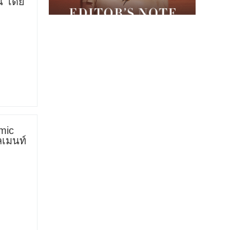
ืน โดย
mic
ลเมนท์