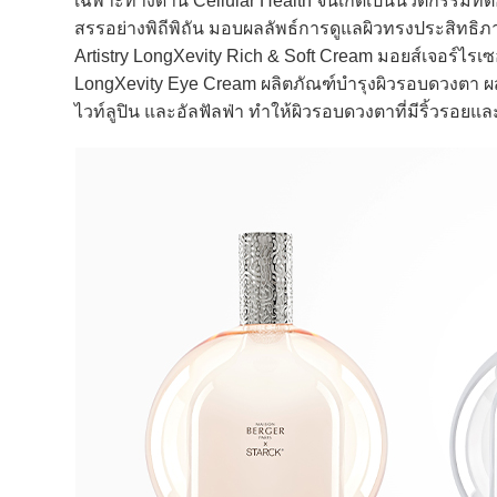
เฉพาะทางด้าน Cellular Health จนเกิดเป็นนวัตกรรมที่ต
สรรอย่างพิถีพิถัน มอบผลลัพธ์การดูแลผิวทรงประสิทธิ
Artistry LongXevity Rich & Soft Cream มอยส์เจอร์ไรเซ
LongXevity Eye Cream ผลิตภัณฑ์บำรุงผิวรอบดวงตา ผ
ไวท์ลูปิน และอัลฟัลฟ่า ทำให้ผิวรอบดวงตาที่มีริ้วรอยแล