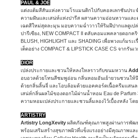
PAUL & JOE
แต่งแต้มสีสันแห่งความโรแมนติกไปกับคอลเลกชันประจ
ความฝันและเสน่ห์แห่งปารีส ผสานความอ่อนหวานแล
เฉดสีใหม่สุดละมุน มอบความฉ่ำวาวให้ริมฝีปากแลดูเปล
ปารีเซียง, NEW COMPACT II ตลับคอมแพคลายดอกคริซ
BLUSH, HIGHLIGHT และ SHADING เพื่อพวงแก้มระเรื่อ
เต็ดอย่าง COMPACT & LIPSTICK CASE CS จากรันเ
DIOR
เปล่งประกายและชวนให้หลงใหลราวกับขนมหวาน
Add
อบอวลด้วยโทนสีชมพูอ่อน กลิ่นหอมอันเย้ายวนชวนให้น
ด้วยกลิ่นลิ้นจี่ และโอบล้อมด้วยแอคคอร์ดเนื้อครีมแส
เสน่ห์กลิ่นผลไม้ของดอกไม้ผ่านน้ำหอม Eau de Parfum 3 ก
ความหอมเปล่งประกายและชวนลิ้มลองไว้เบื้องหลัง โ
ARTISTRY
Artistry LongXevity
ผลิตภัณฑ์คุณภาพสูงผ่านการพัฒน
พร้อมเสริมสร้างสุขภาพผิวที่แข็งแรงอย่างมีคุณภาพและยั