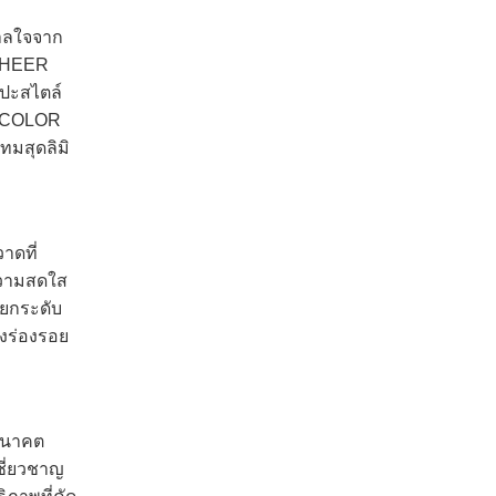
าลใจจาก
 SHEER
ลปะสไตล์
E COLOR
มสุดลิมิ
าดที่
ความสดใส
รยกระดับ
้งร่องรอย
นอนาคต
ชี่ยวชาญ