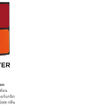
on
ะท้อน
ออร์แกนิก
oie กลิ่น