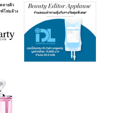
นคลายผิว
ณฑ์โฟมล้าง