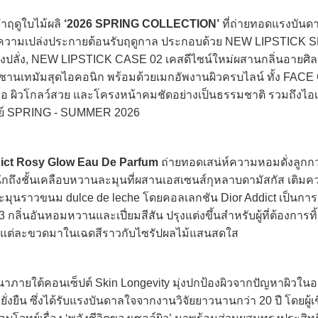
ำฤดูใบไม้ผลิ
‘2026 SPRING COLLECTION’
ที่ถ่ายทอดแรงบันด
ะความเปล่งประกายต้อนรับฤดูกาล ประกอบด้วย NEW LIPSTICK
่งปลั่ง, NEW LIPSTICK CASE 02 เคสดีไซน์ใหม่ผสานกลิ่นอายศิ
านเทมัมสุดไอคอนิก พร้อมด้วยเมกอัพงานผิวครบไลน์ ทั้ง FAC
 ผิวโกลว์สวย และโครงหน้าคมชัดอย่างเป็นธรรมชาติ รวมถึงไอเท
วย์ SPRING - SUMMER 2026
ict Rosy Glow Eau De Parfum
ถ่ายทอดเสน่ห์ความหอมดั่งลูกกว
ึกถึงชั้นเคลือบหวานละมุนที่ผสานเอสเซนส์กุหลาบดามัสกัส เติม
นละมุนราวขนม dulce de leche โดยคอลเลกชัน Dior Addict เป็นกา
ลิ่นอันหอมหวานและเปี่ยมสีสัน ปรุงแต่งขึ้นสำหรับผู้ที่ต้องการทิ
ดยแต่ละขวดมาในเฉดสีราวกับไซรัปผลไม้แสนสดใส
าภายใต้คอนเซ็ปต์ Skin Longevity มุ่งปกป้องผิวจากปัญหาผิวใ
่งยืน ซึ่งได้รับแรงบันดาลใจจากงานวิจัยยาวนานกว่า 20 ปี โดยผู้เ