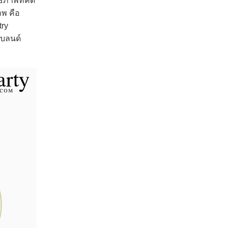
ิภาพที่คัด
าพ คือ
try
เบลนด์