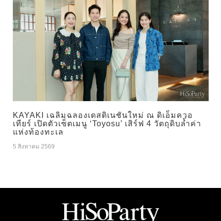
KAYAKI เฉลิมฉลองเดสติเนชันใหม่ ณ ดิเอ็มควอ
เทียร์ เปิดตัวเซ็ตเมนู ‘Toyosu’ เสิร์ฟ 4 วัตถุดิบล้ำค่า
แห่งท้องทะเล
5 สิงหาคม 2569