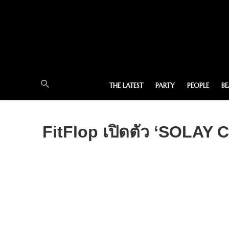
THE LATEST
PARTY
PEOPLE
B
FitFlop เปิดตัว ‘SOLAY 