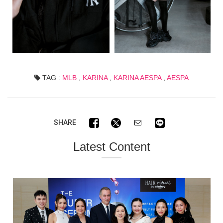
TAG :
MLB
,
KARINA
,
KARINA AESPA
,
AESPA
SHARE
Latest Content