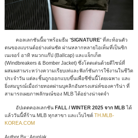
คอลเลกชันนี้มาพร้อมธีม
‘SIGNATURE’
ที่สะท้อนตัว
ตนของแบรนด์อย่างเด่นชัด ผ่านหลากหลายไอเท็มที่เป็นซิก
เนเจอร์ อาทิ หมวกแก๊ป (Ballcap) และแจ็กเก็ต
(Windbreakers & Bomber Jacket) ซึ่งโดดเด่นด้วยดีไซน์ที่
ผสมผสานระหว่างความเรียบเท่และฟังก์ชันการใช้งานในชีวิต
ประจำวัน แต่ละชิ้นถูกออกแบบขึ้นเพื่อซีซั่นนี้โดยเฉพาะ และ
ยิ่งสมบูรณ์เมื่อถ่ายทอดผ่านบุคลิกอันทรงเสน่ห์ของคาริน่า ที่
สามารถเผยภาพลักษณ์ของ MLB ได้อย่างน่าจดจำ
อัปเดตคอลเลกชัน
FALL / WINTER 2025 จาก MLB
ได้
แล้ววันนี้ที่ร้าน MLB ทุกสาขา และเว็บไซต์
TH.MLB-
KOREA.COM
Author By : Arunlak