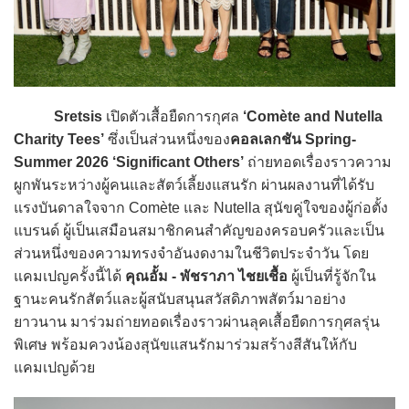
Sretsis
เปิดตัวเสื้อยืดการกุศล
‘Comète and Nutella
Charity Tees’
ซึ่งเป็นส่วนหนึ่งของ
คอลเลกชัน Spring-
Summer 2026 ‘Significant Others’
ถ่ายทอดเรื่องราวความ
ผูกพันระหว่างผู้คนและสัตว์เลี้ยงแสนรัก ผ่านผลงานที่ได้รับ
แรงบันดาลใจจาก Comète และ Nutella สุนัขคู่ใจของผู้ก่อตั้ง
แบรนด์ ผู้เป็นเสมือนสมาชิกคนสำคัญของครอบครัวและเป็น
ส่วนหนึ่งของความทรงจำอันงดงามในชีวิตประจำวัน โดย
แคมเปญครั้งนี้ได้
คุณอั้ม - พัชราภา ไชยเชื้อ
ผู้เป็นที่รู้จักใน
ฐานะคนรักสัตว์และผู้สนับสนุนสวัสดิภาพสัตว์มาอย่าง
ยาวนาน มาร่วมถ่ายทอดเรื่องราวผ่านลุคเสื้อยืดการกุศลรุ่น
พิเศษ พร้อมควงน้องสุนัขแสนรักมาร่วมสร้างสีสันให้กับ
แคมเปญด้วย