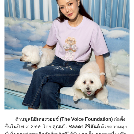
ด้าน
มูลนิธิเดอะวอยซ์ (The Voice Foundation)
ก่อตั้ง
ขึ้นในปี พ.ศ. 2555 โดย
คุณเก๋ - ชลลดา สิริสันต์
ด้วยความมุ่ง