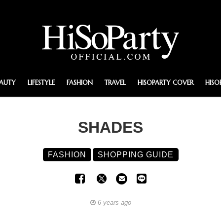
EAUTY
LIFESTYLE
FASHION
TRAVEL
HISOPARTY COVER
HISO
SHADES
FASHION
SHOPPING GUIDE
6 years ago