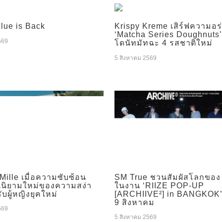
Blue is Back
Krispy Kreme เสิร์ฟความอ
‘Matcha Series Doughnuts’
569
โดนัทมัทฉะ 4 รสชาติใหม่
5 สิงหาคม 2569
Mille เมื่อความซับซ้อน
SM True ชวนสัมผัสโลกของ
นนิยามใหม่ของความสง่า
ในงาน ‘RIIZE POP-UP
บผู้หญิงยุคใหม่
[ARCHIIVE²] in BANGKOK’ ว
9 สิงหาคม
569
5 สิงหาคม 2569